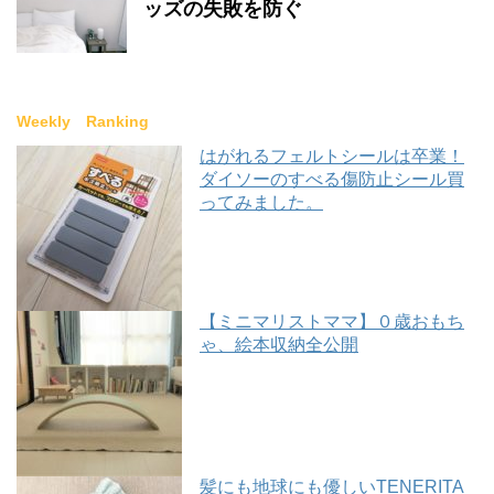
ッズの失敗を防ぐ
Weekly Ranking
はがれるフェルトシールは卒業！
ダイソーのすべる傷防止シール買
ってみました。
【ミニマリストママ】０歳おもち
ゃ、絵本収納全公開
髪にも地球にも優しいTENERITA