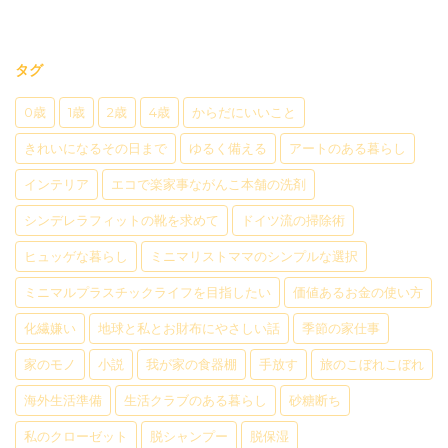
タグ
0歳
1歳
2歳
4歳
からだにいいこと
きれいになるその日まで
ゆるく備える
アートのある暮らし
インテリア
エコで楽家事ながんこ本舗の洗剤
シンデレラフィットの靴を求めて
ドイツ流の掃除術
ヒュッゲな暮らし
ミニマリストママのシンプルな選択
ミニマルプラスチックライフを目指したい
価値あるお金の使い方
化繊嫌い
地球と私とお財布にやさしい話
季節の家仕事
家のモノ
小説
我が家の食器棚
手放す
旅のこぼれこぼれ
海外生活準備
生活クラブのある暮らし
砂糖断ち
私のクローゼット
脱シャンプー
脱保湿