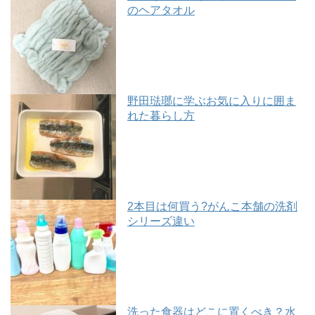
のヘアタオル
野田琺瑯に学ぶお気に入りに囲ま
れた暮らし方
2本目は何買う?がんこ本舗の洗剤
シリーズ違い
洗った食器はどこに置くべき？水