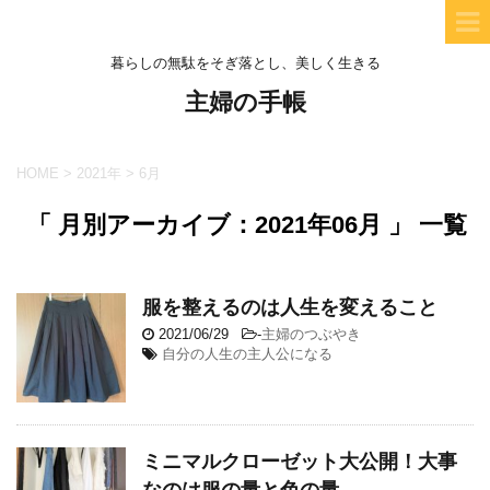
暮らしの無駄をそぎ落とし、美しく生きる
主婦の手帳
HOME
>
2021年
>
6月
「 月別アーカイブ：2021年06月 」 一覧
服を整えるのは人生を変えること
2021/06/29
-
主婦のつぶやき
自分の人生の主人公になる
ミニマルクローゼット大公開！大事
なのは服の量と色の量