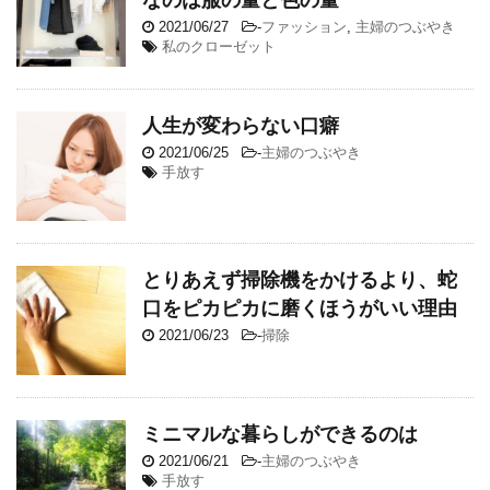
2021/06/27
-
ファッション
,
主婦のつぶやき
私のクローゼット
人生が変わらない口癖
2021/06/25
-
主婦のつぶやき
手放す
とりあえず掃除機をかけるより、蛇
口をピカピカに磨くほうがいい理由
2021/06/23
-
掃除
ミニマルな暮らしができるのは
2021/06/21
-
主婦のつぶやき
手放す