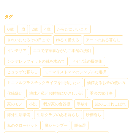
タグ
0歳
1歳
2歳
4歳
からだにいいこと
きれいになるその日まで
ゆるく備える
アートのある暮らし
インテリア
エコで楽家事ながんこ本舗の洗剤
シンデレラフィットの靴を求めて
ドイツ流の掃除術
ヒュッゲな暮らし
ミニマリストママのシンプルな選択
ミニマルプラスチックライフを目指したい
価値あるお金の使い方
化繊嫌い
地球と私とお財布にやさしい話
季節の家仕事
家のモノ
小説
我が家の食器棚
手放す
旅のこぼれこぼれ
海外生活準備
生活クラブのある暮らし
砂糖断ち
私のクローゼット
脱シャンプー
脱保湿