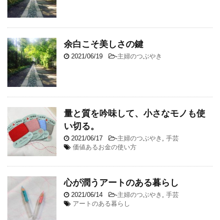
余白こそ美しさの鍵
2021/06/19
-
主婦のつぶやき
量と質を吟味して、小さなモノも使
い切る。
2021/06/17
-
主婦のつぶやき
,
手芸
価値あるお金の使い方
心が潤うアートのある暮らし
2021/06/14
-
主婦のつぶやき
,
手芸
アートのある暮らし