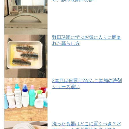
ゃ、絵本収納全公開
野田琺瑯に学ぶお気に入りに囲ま
れた暮らし方
2本目は何買う?がんこ本舗の洗剤
シリーズ違い
洗った食器はどこに置くべき？水