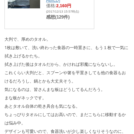
ABILD]
価格:
2,160円
(2017/12/13 15:57時点)
感想(129件)
大判で、厚めのタオル。
1枚は敷いて、洗い終わった食器の一時置きに、もう１枚で一気に
拭き上げるかたち。
拭き上げた後はタオルだから、かければ邪魔にならないし。
これくらい大判だと、スプーンや箸を平置きしても他の食器もお
けるだろうし、鍋とかも大丈夫そう。
気になるのは、皆さんまな板はどうしてるんだろう。
まな板がネックです。
あとタオル自体の乾き具合も気になる。
ちょっぴりタオルにしてはお高いので、まだこちらに移動するか
は悩み中。
デザインも可愛いので、食器洗いが少し楽しくなりそうなのに、