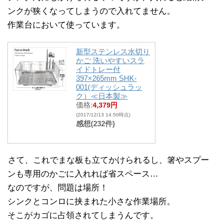
ンクが狭くなってしまうので入れてません。
作業台において使っています。
新型ステンレス水切り
かご 洗いやすいスラ
イドトレー付
397×265mm SHK-
001(ディッシュラッ
ク）≪日本製≫
価格:
4,379円
(2017/12/13 14:50時点)
感想(232件)
さて、これでまな板も立てかけられるし、箸やスプー
ンも専用のかごに入れれば省スペース…
なのですが、問題は場所！
シンクとコンロに挟まれた小さな作業場所。
そこがカゴに占領されてしまうんです。