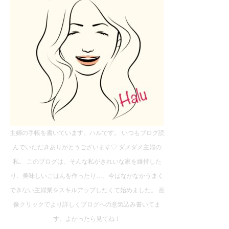
主婦の手帳を書いています。ハルです。 いつもブログ読
んでいただきありがとうございます♡ ダメダメ主婦の
私。 このブログは、そんな私がきれいな家を維持した
り、美味しいごはんを作ったり…。今はなかなかうまく
できない主婦業をスキルアップしたくて始めました。 画
像クリックでより詳しくブログへの意気込み書いてま
す。よかったら見てね！