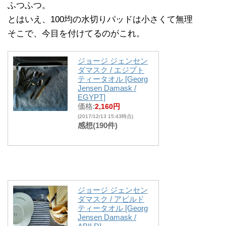
ふつふつ。
とはいえ、100均の水切りパッドは小さくて無理
そこで、今目を付けてるのがこれ。
ジョージ ジェンセン
ダマスク / エジプト
ティータオル [Georg
Jensen Damask /
EGYPT]
価格:
2,160円
(2017/12/13 15:43時点)
感想(190件)
ジョージ ジェンセン
ダマスク / アビルド
ティータオル [Georg
Jensen Damask /