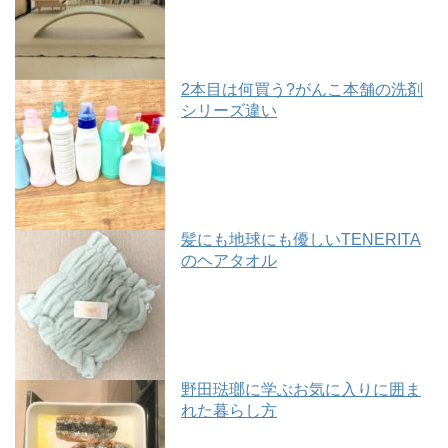
2本目は何買う?がんこ本舗の洗剤
シリーズ違い
髪にも地球にも優しいTENERITA
のヘアタオル
野田琺瑯に学ぶお気に入りに囲ま
れた暮らし方