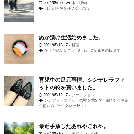
2021/05/20
-
本・映画
自分の人生の主人公になる
ぬか漬け生活始めました。
2021/05/16
-
料理
からだにいいこと
,
きれいになるその日まで
育児中の足元事情。シンデレラフィ
ットの靴を買いました。
2021/05/12
-
ファッション
シンデレラフィットの靴を求めて
,
価値あるお金
の使い方
,
私のクローゼット
最近手放したあれやこれや。
2021/05/10
-
主婦のつぶやき