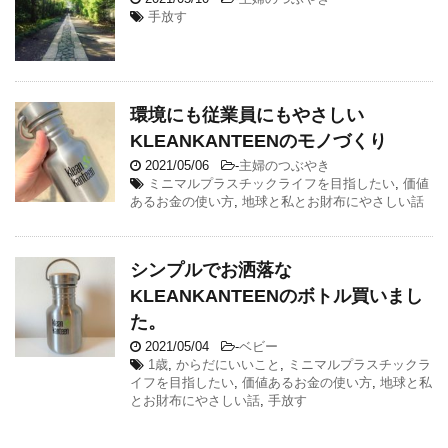
手放す
環境にも従業員にもやさしい
KLEANKANTEENのモノづくり
2021/05/06
-
主婦のつぶやき
ミニマルプラスチックライフを目指したい
,
価値
あるお金の使い方
,
地球と私とお財布にやさしい話
シンプルでお洒落な
KLEANKANTEENのボトル買いまし
た。
2021/05/04
-
ベビー
1歳
,
からだにいいこと
,
ミニマルプラスチックラ
イフを目指したい
,
価値あるお金の使い方
,
地球と私
とお財布にやさしい話
,
手放す