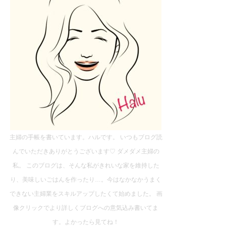
主婦の手帳を書いています。ハルです。 いつもブログ読
んでいただきありがとうございます♡ ダメダメ主婦の
私。 このブログは、そんな私がきれいな家を維持した
り、美味しいごはんを作ったり…。今はなかなかうまく
できない主婦業をスキルアップしたくて始めました。 画
像クリックでより詳しくブログへの意気込み書いてま
す。よかったら見てね！