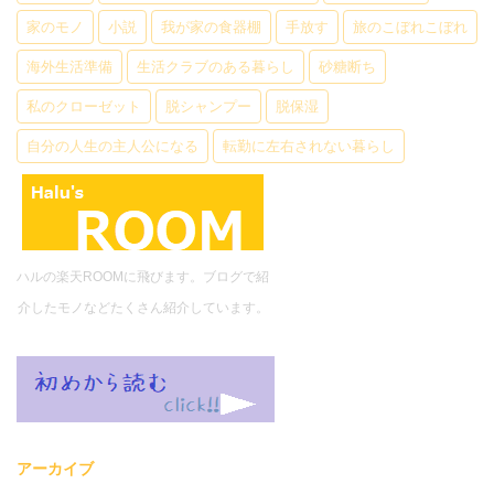
家のモノ
小説
我が家の食器棚
手放す
旅のこぼれこぼれ
海外生活準備
生活クラブのある暮らし
砂糖断ち
私のクローゼット
脱シャンプー
脱保湿
自分の人生の主人公になる
転勤に左右されない暮らし
ハルの楽天ROOMに飛びます。ブログで紹
介したモノなどたくさん紹介しています。
アーカイブ