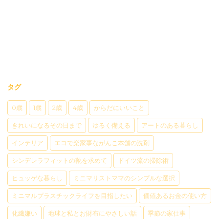
タグ
0歳
1歳
2歳
4歳
からだにいいこと
きれいになるその日まで
ゆるく備える
アートのある暮らし
インテリア
エコで楽家事ながんこ本舗の洗剤
シンデレラフィットの靴を求めて
ドイツ流の掃除術
ヒュッゲな暮らし
ミニマリストママのシンプルな選択
ミニマルプラスチックライフを目指したい
価値あるお金の使い方
化繊嫌い
地球と私とお財布にやさしい話
季節の家仕事