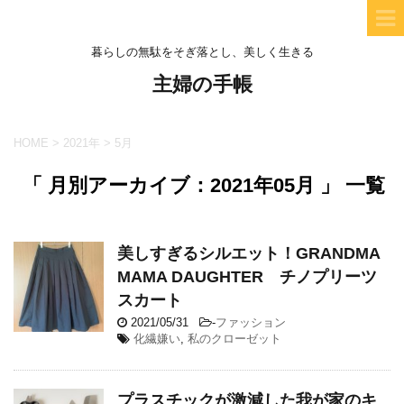
暮らしの無駄をそぎ落とし、美しく生きる
主婦の手帳
HOME
>
2021年
>
5月
「 月別アーカイブ：2021年05月 」 一覧
美しすぎるシルエット！GRANDMA
MAMA DAUGHTER チノプリーツ
スカート
2021/05/31
-
ファッション
化繊嫌い
,
私のクローゼット
プラスチックが激減した我が家のキ