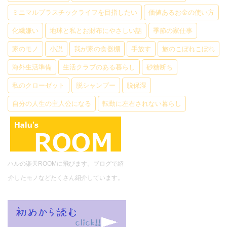
ミニマルプラスチックライフを目指したい
価値あるお金の使い方
化繊嫌い
地球と私とお財布にやさしい話
季節の家仕事
家のモノ
小説
我が家の食器棚
手放す
旅のこぼれこぼれ
海外生活準備
生活クラブのある暮らし
砂糖断ち
私のクローゼット
脱シャンプー
脱保湿
自分の人生の主人公になる
転勤に左右されない暮らし
ハルの楽天ROOMに飛びます。ブログで紹
介したモノなどたくさん紹介しています。