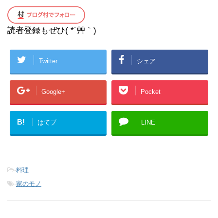
読者登録もぜひ( *´艸｀)
Twitter
シェア
Google+
Pocket
B!
はてブ
LINE
-
料理
-
家のモノ