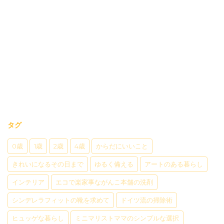
タグ
0歳
1歳
2歳
4歳
からだにいいこと
きれいになるその日まで
ゆるく備える
アートのある暮らし
インテリア
エコで楽家事ながんこ本舗の洗剤
シンデレラフィットの靴を求めて
ドイツ流の掃除術
ヒュッゲな暮らし
ミニマリストママのシンプルな選択