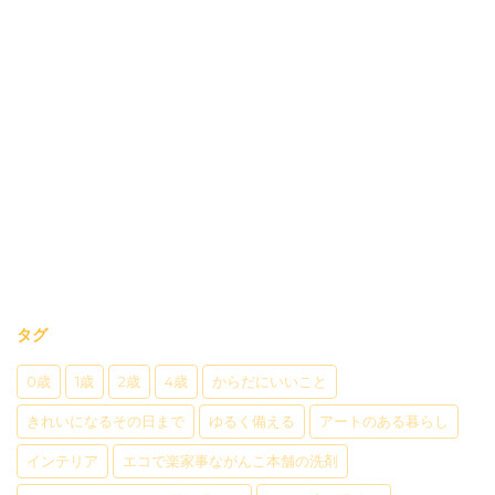
タグ
0歳
1歳
2歳
4歳
からだにいいこと
きれいになるその日まで
ゆるく備える
アートのある暮らし
インテリア
エコで楽家事ながんこ本舗の洗剤