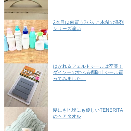
2本目は何買う?がんこ本舗の洗剤
シリーズ違い
はがれるフェルトシールは卒業！
ダイソーのすべる傷防止シール買
ってみました。
髪にも地球にも優しいTENERITA
のヘアタオル