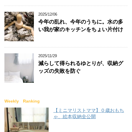
2025/12/06
今年の乱れ、今年のうちに。水の多
い我が家のキッチンをちょい片付け
2025/11/29
減らして得られるゆとりが、収納グ
ッズの失敗を防ぐ
Weekly Ranking
【ミニマリストママ】０歳おもち
ゃ、絵本収納全公開