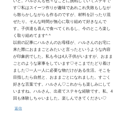
いと。ハルさんも色々なことに挑戦していてステキで
す♡私はスイーツ作りが趣味であれこれ失敗もしなが
ら散らかしながらも作るのですが、材料を計ったり混
ぜたり。そんな時間が無心に取り組めて好きなんで
す。子供達も喜んで食べてくれるし、今のところ楽し
く取り組めてます^ ^
以前の記事にハルさんのお母様が、ハルさんのお宅に
来た際におままごとみたいと言ったというような内容
が印象的でした。私も今は4人子供がいますが、おまま
ごとのような家事をしています♡そこまでたどり着け
ました♡一人一人に必要な物だけがある生活。そこを
目指したら自然と、おままごとになれました。すごく
好きな言葉です。ハルさん♡これからも楽しみにして
いますね。ハルさん、出産てステキな経験です。私、4
回も体験しちゃいました。楽しんできてください♡
返信