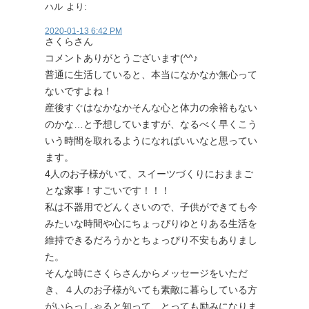
ハル
より:
2020-01-13 6:42 PM
さくらさん
コメントありがとうございます(^^♪
普通に生活していると、本当になかなか無心って
ないですよね！
産後すぐはなかなかそんな心と体力の余裕もない
のかな…と予想していますが、なるべく早くこう
いう時間を取れるようになればいいなと思ってい
ます。
4人のお子様がいて、スイーツづくりにおままご
とな家事！すごいです！！！
私は不器用でどんくさいので、子供ができても今
みたいな時間や心にちょっぴりゆとりある生活を
維持できるだろうかとちょっぴり不安もありまし
た。
そんな時にさくらさんからメッセージをいただ
き、４人のお子様がいても素敵に暮らしている方
がいらっしゃると知って、とっても励みになりま