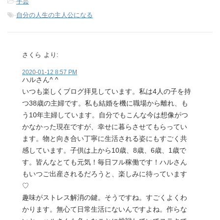
-
手芸
-
自分の人生の主人公になる
さくら
より:
2020-01-12 8:57 PM
ハルさん^ ^
いつも楽しくブログ拝見しています。私は4人の子を持
つ38歳の主婦です。私も結婚を機に職場から離れ、も
う10年主婦しています。自分でもこんな今は想像がつ
かなかった現在ですが、幸せに暮らさせてもらってい
ます。物と向き合い丁寧に生活される姿にもすごく共
感しています。子供は上から10歳、8歳、6歳、1歳で
す。皆んなとても元気！毎日フル稼働です！ハルさん
もいつご出産されるだろうと、楽しみに待っています
♡
趣味がストレス解消の鍵。そうですね。すごくよくわ
かります。無心て日常生活にないんですよね。作らな