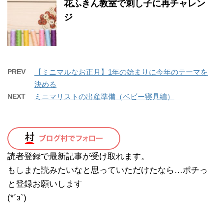
花ふきん教室で刺し子に再チャレン
ジ
PREV
【ミニマルなお正月】1年の始まりに今年のテーマを
決める
NEXT
ミニマリストの出産準備（ベビー寝具編）
読者登録で最新記事が受け取れます。
もしまた読みたいなと思っていただけたなら…ポチっ
と登録お願いします
(*´з`)