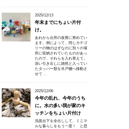
2025/12/13
年末までにちょい片付
け。
あれから台所の改善に努めてい
ます。例によって、同じカテゴ
リーの物のはずなのに別々の場
所に収納されていたものがあっ
たので、それらを入れ替えて。
深い引き出しに雑然と入ってい
たタッパー類を吊戸棚へ移動さ
せて ...
2025/12/06
今年の乱れ、今年のうち
に。水の多い我が家のキ
ッチンをちょい片付け
洗面台下を全出しして、ミニマ
ルな暮らしをもう一度！ と思