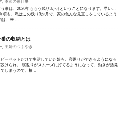
方
,
季節の家仕事
言う事は、2020年ももう残り3か月ということになります。早い…
今頃も。私はこの残り3か月で、家の色んな見直しをしているよう
、来 ...
一番の収納とは
ー
,
主婦のつぶやき
ベビーベットだけで生活していた娘も、寝返りができるようになる
設けられ。 寝返りがスムーズに打てるようになって、動きが活発
しまうので、柵 ...