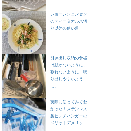
ジョージジェンセン
のティータオル水切
り以外の使い道
引き出し収納の食器
は動かないように、
割れないように、取
り出しやすいよう
に。
実際に使ってみてわ
かった！ステンレス
製ピンチハンガーの
メリットデメリット