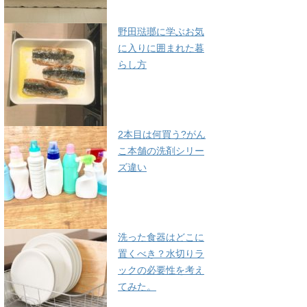
野田琺瑯に学ぶお気
に入りに囲まれた暮
らし方
2本目は何買う?がん
こ本舗の洗剤シリー
ズ違い
洗った食器はどこに
置くべき？水切りラ
ックの必要性を考え
てみた。