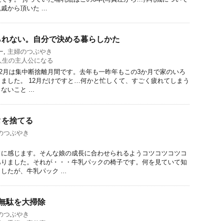
から頂いた ...
られない。自分で決める暮らしかた
ー
,
主婦のつぶやき
人生の主人公になる
、12月は集中断捨離月間です。去年も一昨年もこの3か月で家のいろ
ました。 12月だけですと…何かと忙しくて、すごく疲れてしまう
いこと ...
タを捨てる
のつぶやき
ドに感じます。そんな娘の成長に合わせられるようコツコツコツコ
ありました。それが・・・牛乳パックの椅子です。何を見ていて知
たが、牛乳パック ...
無駄を大掃除
のつぶやき