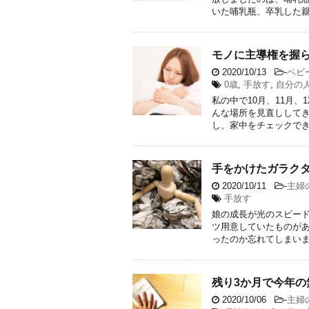
いた哺乳瓶、卒乳した親戚
モノに主導権を握
2020/10/13
-
ベビ
0歳
,
手放す
,
自分の
私の中で10月、11月
んな場所を見直ししてき
し、家中をチェックできな
手をかけたガラク
2020/10/11
-
主婦
手放す
娘の成長が光のスピー
ツ用意していたものが
ったのか忘れてしまいまし
残り3か月で今年の
2020/10/06
-
主婦