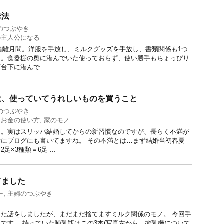
離法
のつぶやき
の主人公になる
中断捨離月間。洋服を手放し、ミルクグッズを手放し、書類関係も1つ
に。食器棚の奥に潜んでいた使っておらず、使い勝手もちょっぴり
下に潜んで ...
は、使っていてうれしいものを買うこと
のつぶやき
るお金の使い方
,
家のモノ
た。実はスリッパ結婚してからの新習慣なのですが、長らく不満が
にブログにも書いてますね。 その不満とは…まず結婚当初春夏
×3種類＝6足 ...
てました
ー
,
主婦のつぶやき
た話をしましたが、まだまだ捨てますミルク関係のモノ。 今回手
です。 持っていた哺乳瓶はこの3本(写真左から…搾乳機について