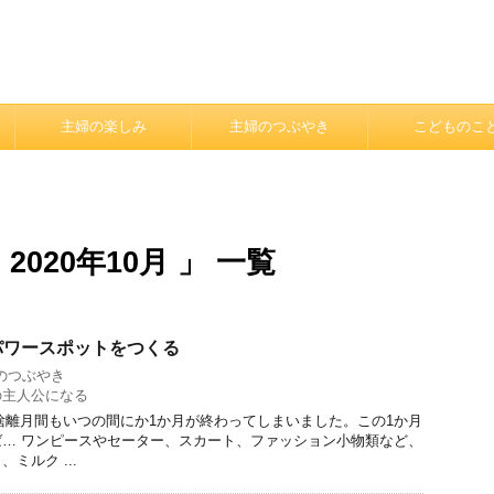
主婦の楽しみ
主婦のつぶやき
こどものこ
020年10月 」 一覧
パワースポットをつくる
のつぶやき
の主人公になる
中断捨離月間もいつの間にか1か月が終わってしまいました。この1か月
… ワンピースやセーター、スカート、ファッション小物類など、
ミルク ...