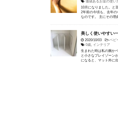
価値あるお金の使い
10月になりました。と
2年前の今頃も、去年の
なのです。 主にその理由は
美しく使いやすい
2020/10/03
-
ベビ
0歳
,
インテリア
生まれた時は私の腕か
と小さなプレイゾーンが
になると、マット外に出て