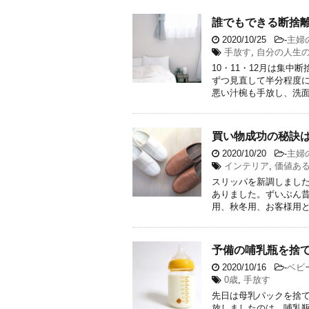
誰でもできる断捨
2020/10/25
-
主婦
手放す
,
自分の人生
10・11・12月は集
ずつ見直して半分程度
悪い汁椀も手放し、洗面台
買い物成功の秘訣
2020/10/20
-
主婦
インテリア
,
価値あ
スリッパを新調しまし
ありました。ずいぶん昔
用、秋冬用、お客様用と2足
予備の哺乳瓶を捨
2020/10/16
-
ベビ
0歳
,
手放す
先日は母乳パックを捨て
放しましたのは、哺乳瓶