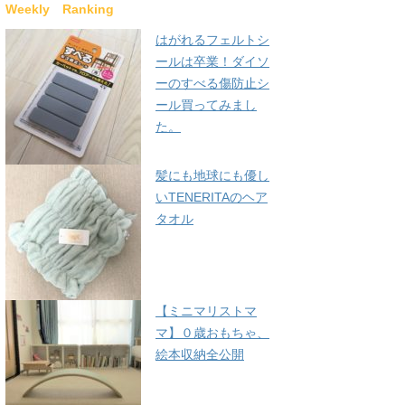
Weekly Ranking
はがれるフェルトシ
ールは卒業！ダイソ
ーのすべる傷防止シ
ール買ってみまし
た。
髪にも地球にも優し
いTENERITAのヘア
タオル
【ミニマリストマ
マ】０歳おもちゃ、
絵本収納全公開