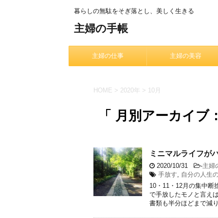
暮らしの無駄をそぎ落とし、美しく生きる
主婦の手帳
主婦の仕事
主婦の美容
HOME
>
2020年
>
10月
「 月別アーカイブ：2
ミニマルライフが
2020/10/31
-
主婦
手放す
,
自分の人生
10・11・12月の集
で手放したモノと言えば
書類も半分ほどまで減り、