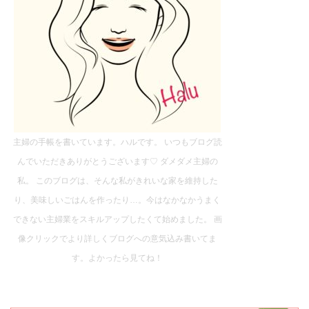
主婦の手帳を書いています。ハルです。 いつもブログ読
んでいただきありがとうございます♡ ダメダメ主婦の
私。 このブログは、そんな私がきれいな家を維持した
り、美味しいごはんを作ったり…。今はなかなかうまく
できない主婦業をスキルアップしたくて始めました。 画
像クリックでより詳しくブログへの意気込み書いてま
す。よかったら見てね！