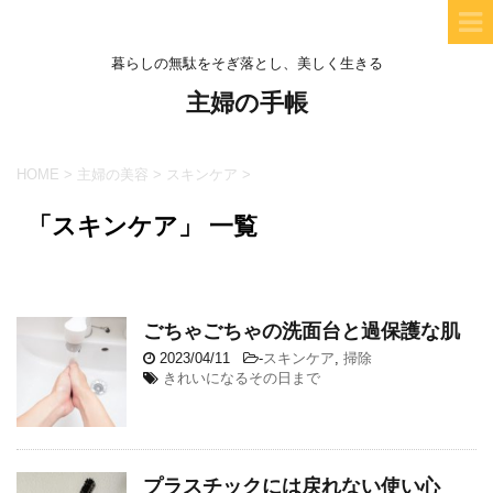
暮らしの無駄をそぎ落とし、美しく生きる
主婦の手帳
HOME
>
主婦の美容
>
スキンケア
>
「スキンケア」 一覧
ごちゃごちゃの洗面台と過保護な肌
2023/04/11
-
スキンケア
,
掃除
きれいになるその日まで
プラスチックには戻れない使い心