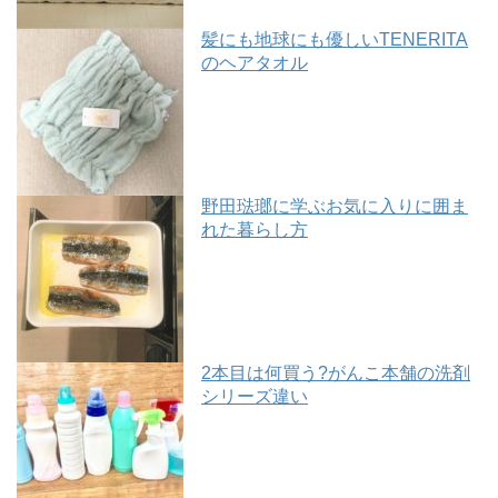
髪にも地球にも優しいTENERITA
のヘアタオル
野田琺瑯に学ぶお気に入りに囲ま
れた暮らし方
2本目は何買う?がんこ本舗の洗剤
シリーズ違い