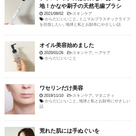
地！かなや刷子の天然毛歯ブラシ
2021/08/02
-
スキンケア
からだにいいこと
,
ミニマルプラスチックライフ
を目指したい
,
地球と私とお財布にやさしい話
オイル美容始めました
2020/01/26
-
スキンケア
,
ヘアケア
からだにいいこと
ワセリンだけ美容
2019/11/10
-
スキンケア
,
マタニティ
からだにいいこと
,
地球と私とお財布にやさしい
話
荒れた肌には手ぬぐいを