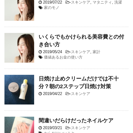
2019/07/22
-
スキンケア
,
マタニティ
,
洗濯
家のモノ
いくらでもかけられる美容費との付
き合い方
2019/05/24
-
スキンケア
,
家計
価値あるお金の使い方
日焼け止めクリームだけでは不十
分？朝の2ステップ日焼け対策
2019/04/22
-
スキンケア
間違いだらけだったネイルケア
2019/03/21
-
スキンケア