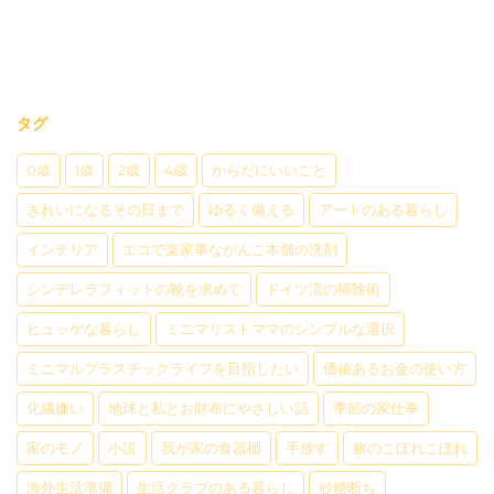
タグ
0歳
1歳
2歳
4歳
からだにいいこと
きれいになるその日まで
ゆるく備える
アートのある暮らし
インテリア
エコで楽家事ながんこ本舗の洗剤
シンデレラフィットの靴を求めて
ドイツ流の掃除術
ヒュッゲな暮らし
ミニマリストママのシンプルな選択
ミニマルプラスチックライフを目指したい
価値あるお金の使い方
化繊嫌い
地球と私とお財布にやさしい話
季節の家仕事
家のモノ
小説
我が家の食器棚
手放す
旅のこぼれこぼれ
海外生活準備
生活クラブのある暮らし
砂糖断ち