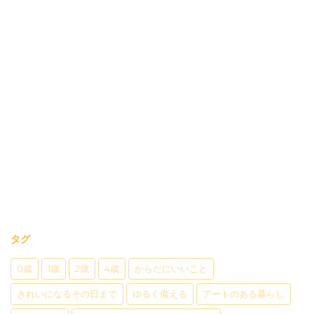
タグ
0歳
1歳
2歳
4歳
からだにいいこと
きれいになるその日まで
ゆるく備える
アートのある暮らし