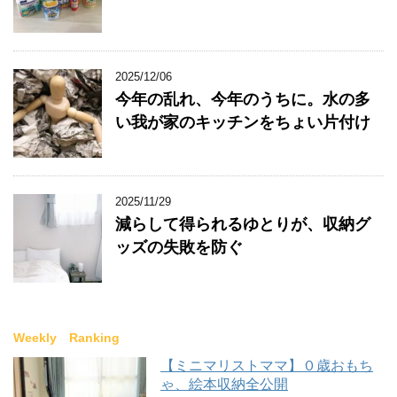
2025/12/06
今年の乱れ、今年のうちに。水の多
い我が家のキッチンをちょい片付け
2025/11/29
減らして得られるゆとりが、収納グ
ッズの失敗を防ぐ
Weekly Ranking
【ミニマリストママ】０歳おもち
ゃ、絵本収納全公開