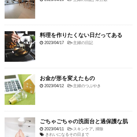
料理を作りたくない日だってある
2023/04/17
-
主婦の日記
お金が形を変えたもの
2023/04/12
-
主婦のつぶやき
ごちゃごちゃの洗面台と過保護な肌
2023/04/11
-
スキンケア
,
掃除
きれいになるその日まで