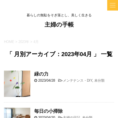
暮らしの無駄をそぎ落とし、美しく生きる
主婦の手帳
HOME
>
2023年
>
4月
「 月別アーカイブ：2023年04月 」 一覧
緑の力
2023/04/28
-
メンテナンス・DIY
,
未分類
毎日の小掃除
2023/04/20
-
主婦の日記
,
未分類