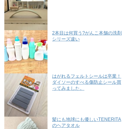
2本目は何買う?がんこ本舗の洗剤
シリーズ違い
はがれるフェルトシールは卒業！
ダイソーのすべる傷防止シール買
ってみました。
髪にも地球にも優しいTENERITA
のヘアタオル