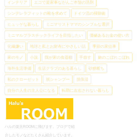
インテリア
エコで楽家事ながんこ本舗の洗剤
シンデレラフィットの靴を求めて
ドイツ流の掃除術
ヒュッゲな暮らし
ミニマリストママのシンプルな選択
ミニマルプラスチックライフを目指したい
価値あるお金の使い方
化繊嫌い
地球と私とお財布にやさしい話
季節の家仕事
家のモノ
小説
我が家の食器棚
手放す
旅のこぼれこぼれ
海外生活準備
生活クラブのある暮らし
砂糖断ち
私のクローゼット
脱シャンプー
脱保湿
自分の人生の主人公になる
転勤に左右されない暮らし
ハルの楽天ROOMに飛びます。ブログで紹
介したモノなどたくさん紹介しています。