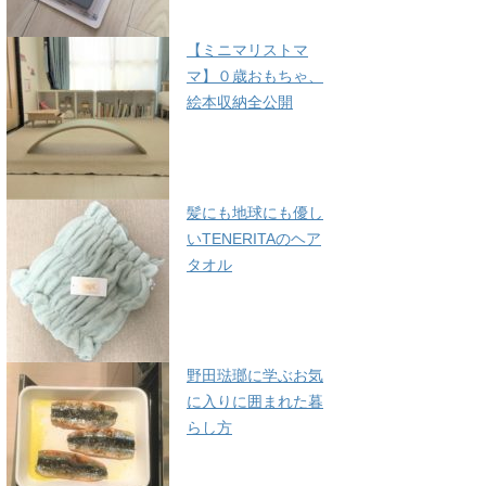
【ミニマリストマ
マ】０歳おもちゃ、
絵本収納全公開
髪にも地球にも優し
いTENERITAのヘア
タオル
野田琺瑯に学ぶお気
に入りに囲まれた暮
らし方