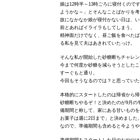
娘は12時半～13時ごろに寝付くので
ようかな～」とそんなことばかりを考
故になかなか娘が寝付かない日は、い
前とあればイライラもしてしまう。
精神面だけでなく、昼ご飯を食べたば
る私を見て夫はあきれていたっけ。
そんな私が開始した砂糖断ちチャレン
今まで何度か砂糖を減らそうとしたこ
すーぐもと通り。
今回もそうなるのでは？と思っていた
本格的にスタートしたのは帰省から帰っ
砂糖断ちやるぞ！と決めたのが9月の
備期間と称して、家にある甘いものを
お菓子は週に2日まで」と決めました
なので、準備期間も含めると今ようや
準備期間をスタートした日のおやつは