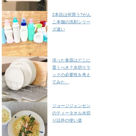
2本目は何買う?がん
こ本舗の洗剤シリー
ズ違い
洗った食器はどこに
置くべき？水切りラ
ックの必要性を考え
てみた。
ジョージジェンセン
のティータオル水切
り以外の使い道