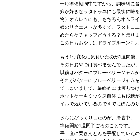
一応準備期間中ですから、調味料に含
娘が好きなラタトゥユにも最後に味を
物）オムレツにも、もちろんオムライ
娘のリクエストが多くて、ラタトュユ
めたらケチャップどうする？と焦りま
この日もおやつはドライプルーン2つ
もう1つ変化に気付いたのが1週間後。
その日おやつは食べませんでしたが、
以前はバターにブルーベリージャムか
それがバターにブルーベリージャムを
てしまいまして、最終的には何もつけ
ホットケーキミックス自体にも砂糖が
イルで焼いているのですでにほんのり
さらにびっくりしたのが、帰省中。
準備開始1週間半ごろのことです。
手土産に栗きんとんを手配していたの