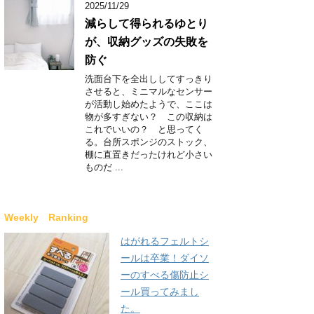
2025/11/29
減らして得られるゆとり
が、収納グッズの失敗を
防ぐ
洗面台下を全出ししてすっきり
させると、ミニマルなセンサー
が活動し始めたようで、ここは
物が多すぎない？ この収納は
これでいいの？ と思ってく
る。台所スポンジのストック、
棚に直置きだったけれど小さい
ものだ ...
Weekly Ranking
はがれるフェルトシ
ールは卒業！ダイソ
ーのすべる傷防止シ
ール買ってみまし
た。