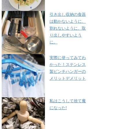
引き出し収納の食器
は動かないように、
割れないように、取
り出しやすいよう
に。
実際に使ってみてわ
かった！ステンレス
製ピンチハンガーの
メリットデメリット
私はこうして捨て魔
になった!