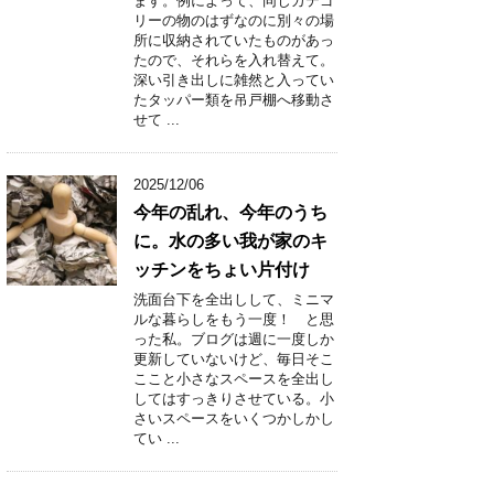
ます。例によって、同じカテゴ
リーの物のはずなのに別々の場
所に収納されていたものがあっ
たので、それらを入れ替えて。
深い引き出しに雑然と入ってい
たタッパー類を吊戸棚へ移動さ
せて ...
2025/12/06
今年の乱れ、今年のうち
に。水の多い我が家のキ
ッチンをちょい片付け
洗面台下を全出しして、ミニマ
ルな暮らしをもう一度！ と思
った私。ブログは週に一度しか
更新していないけど、毎日そこ
ここと小さなスペースを全出し
してはすっきりさせている。小
さいスペースをいくつかしかし
てい ...