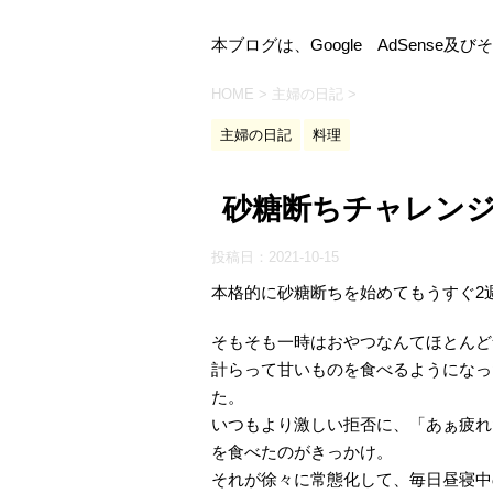
本ブログは、Google AdSens
HOME
>
主婦の日記
>
主婦の日記
料理
砂糖断ちチャレン
投稿日：
2021-10-15
本格的に砂糖断ちを始めてもうすぐ2
そもそも一時はおやつなんてほとんど
計らって甘いものを食べるようになっ
た。
いつもより激しい拒否に、「あぁ疲れ
を食べたのがきっかけ。
それが徐々に常態化して、毎日昼寝中