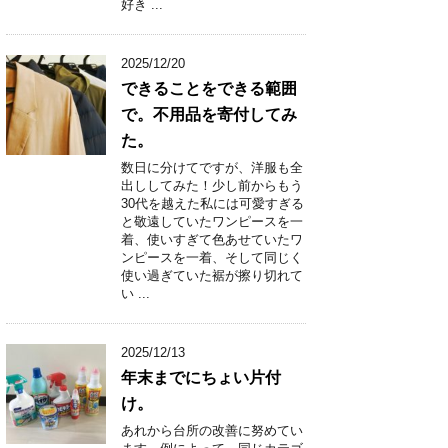
好き ...
2025/12/20
できることをできる範囲
で。不用品を寄付してみ
た。
数日に分けてですが、洋服も全
出ししてみた！少し前からもう
30代を越えた私には可愛すぎる
と敬遠していたワンピースを一
着、使いすぎて色あせていたワ
ンピースを一着、そして同じく
使い過ぎていた裾が擦り切れて
い ...
2025/12/13
年末までにちょい片付
け。
あれから台所の改善に努めてい