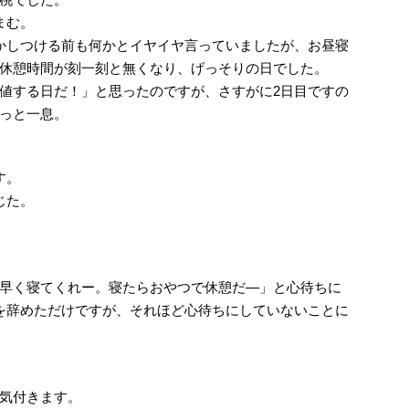
まむ。
かしつける前も何かとイヤイヤ言っていましたが、お昼寝
休憩時間が刻一刻と無くなり、げっそりの日でした。
値する日だ！」と思ったのですが、さすがに2日目ですの
っと一息。
す。
じた。
。
。
早く寝てくれー。寝たらおやつで休憩だ―」と心待ちに
を辞めただけですが、それほど心待ちにしていないことに
気付きます。