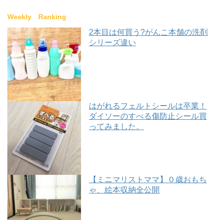
Weekly Ranking
2本目は何買う?がんこ本舗の洗剤
シリーズ違い
はがれるフェルトシールは卒業！
ダイソーのすべる傷防止シール買
ってみました。
【ミニマリストママ】０歳おもち
ゃ、絵本収納全公開