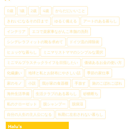
0歳
1歳
2歳
4歳
からだにいいこと
きれいになるその日まで
ゆるく備える
アートのある暮らし
インテリア
エコで楽家事ながんこ本舗の洗剤
シンデレラフィットの靴を求めて
ドイツ流の掃除術
ヒュッゲな暮らし
ミニマリストママのシンプルな選択
ミニマルプラスチックライフを目指したい
価値あるお金の使い方
化繊嫌い
地球と私とお財布にやさしい話
季節の家仕事
家のモノ
小説
我が家の食器棚
手放す
旅のこぼれこぼれ
海外生活準備
生活クラブのある暮らし
砂糖断ち
私のクローゼット
脱シャンプー
脱保湿
自分の人生の主人公になる
転勤に左右されない暮らし