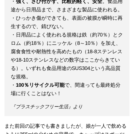
・
強く、さび付かず、比較的軽く、安全
。食品用
途から日用品まで、さまざまな製品に使われる。
・ひっかき傷ができても、表面の被膜が瞬時に再
生するので、錆びない。
・日用品によく使われる規格は鉄（約70％）とク
ロム（約18％）にニッケル（8～10％）を加え、
腐食食性や耐熱性を高めたもの（18-8ステンレス
や18-10ステンレスなどの数字はここからきてい
る）。いずれも食品用途のSUS304という高品質
な規格。
・
100％リサイクル可能
で、間違っても最終処分
場に行くことはない！
『プラスチックフリー生活』より
また前回の記事でも書きましたが、娘が一人で飲める