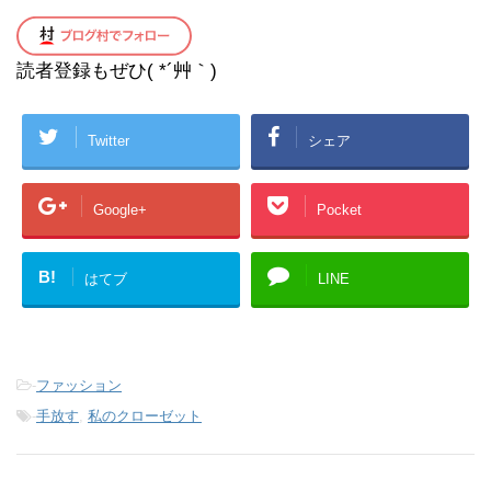
読者登録もぜひ( *´艸｀)
Twitter
シェア
Google+
Pocket
B!
はてブ
LINE
-
ファッション
-
手放す
,
私のクローゼット