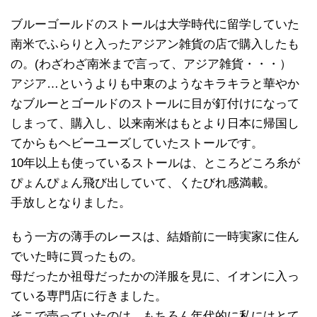
ブルーゴールドのストールは大学時代に留学していた
南米でふらりと入ったアジアン雑貨の店で購入したも
の。(わざわざ南米まで言って、アジア雑貨・・・）
アジア…というよりも中東のようなキラキラと華やか
なブルーとゴールドのストールに目が釘付けになって
しまって、購入し、以来南米はもとより日本に帰国し
てからもヘビーユーズしていたストールです。
10年以上も使っているストールは、ところどころ糸が
ぴょんぴょん飛び出していて、くたびれ感満載。
手放しとなりました。
もう一方の薄手のレースは、結婚前に一時実家に住ん
でいた時に買ったもの。
母だったか祖母だったかの洋服を見に、イオンに入っ
ている専門店に行きました。
そこで売っていたのは、もちろん年代的に私にはとて