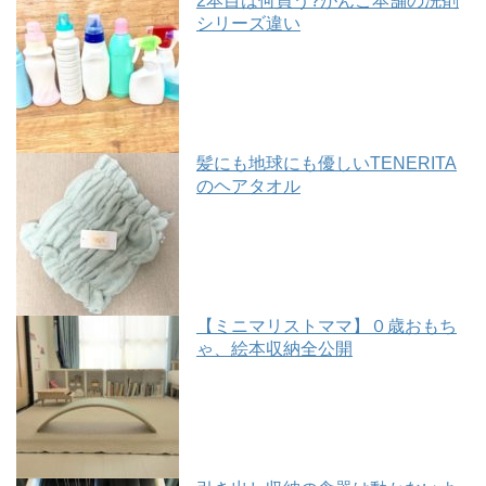
2本目は何買う?がんこ本舗の洗剤
シリーズ違い
髪にも地球にも優しいTENERITA
のヘアタオル
【ミニマリストママ】０歳おもち
ゃ、絵本収納全公開