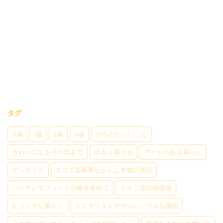
タグ
0歳
1歳
2歳
4歳
からだにいいこと
きれいになるその日まで
ゆるく備える
アートのある暮らし
インテリア
エコで楽家事ながんこ本舗の洗剤
シンデレラフィットの靴を求めて
ドイツ流の掃除術
ヒュッゲな暮らし
ミニマリストママのシンプルな選択