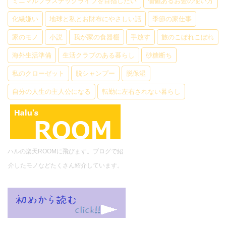
ミニマルプラスチックライフを目指したい
価値あるお金の使い方
化繊嫌い
地球と私とお財布にやさしい話
季節の家仕事
家のモノ
小説
我が家の食器棚
手放す
旅のこぼれこぼれ
海外生活準備
生活クラブのある暮らし
砂糖断ち
私のクローゼット
脱シャンプー
脱保湿
自分の人生の主人公になる
転勤に左右されない暮らし
ハルの楽天ROOMに飛びます。ブログで紹
介したモノなどたくさん紹介しています。