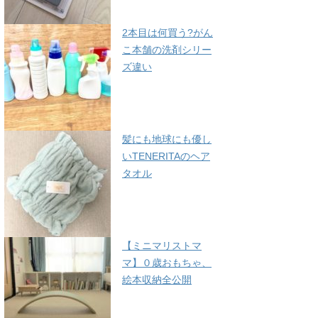
2本目は何買う?がん
こ本舗の洗剤シリー
ズ違い
髪にも地球にも優し
いTENERITAのヘア
タオル
【ミニマリストマ
マ】０歳おもちゃ、
絵本収納全公開