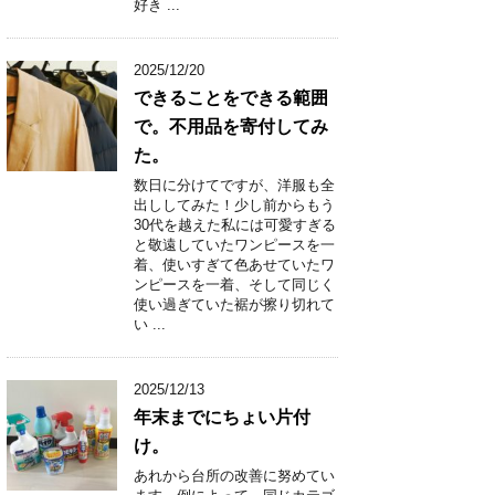
好き ...
2025/12/20
できることをできる範囲
で。不用品を寄付してみ
た。
数日に分けてですが、洋服も全
出ししてみた！少し前からもう
30代を越えた私には可愛すぎる
と敬遠していたワンピースを一
着、使いすぎて色あせていたワ
ンピースを一着、そして同じく
使い過ぎていた裾が擦り切れて
い ...
2025/12/13
年末までにちょい片付
け。
あれから台所の改善に努めてい