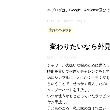
本ブログは、Google AdSens
HOME
>
主婦のつぶやき
>
主婦のつぶやき
変わりたいなら外
投稿日：
2021-08-19
シャワーが大嫌いな娘のために購入し
時期を置いて何度かチャレンジをして
結局シンプルに「とにかく手早く髪を
ということで、せっかく購入したのに
ャンプーハットを手放し。
いつか使うかもととっていたラッピン
付き手放し。
子どものころ、私は家のゴミ箱にシー