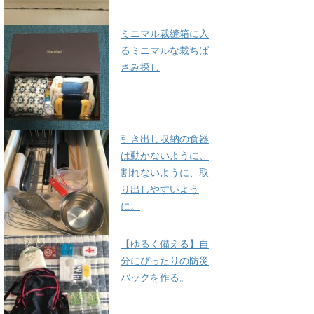
ミニマル裁縫箱に入
るミニマルな裁ちば
さみ探し
引き出し収納の食器
は動かないように、
割れないように、取
り出しやすいよう
に。
【ゆるく備える】自
分にぴったりの防災
バックを作る。