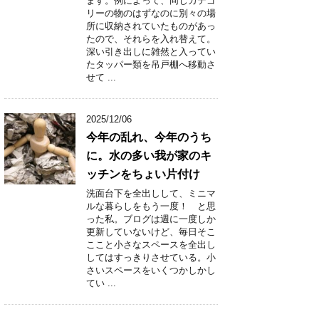
ます。例によって、同じカテゴ
リーの物のはずなのに別々の場
所に収納されていたものがあっ
たので、それらを入れ替えて。
深い引き出しに雑然と入ってい
たタッパー類を吊戸棚へ移動さ
せて ...
2025/12/06
今年の乱れ、今年のうち
に。水の多い我が家のキ
ッチンをちょい片付け
洗面台下を全出しして、ミニマ
ルな暮らしをもう一度！ と思
った私。ブログは週に一度しか
更新していないけど、毎日そこ
ここと小さなスペースを全出し
してはすっきりさせている。小
さいスペースをいくつかしかし
てい ...