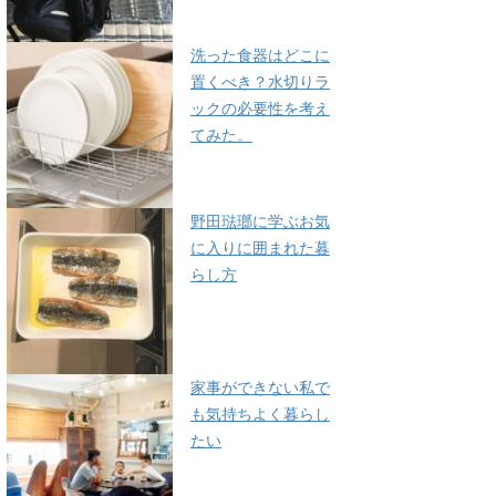
洗った食器はどこに
置くべき？水切りラ
ックの必要性を考え
てみた。
野田琺瑯に学ぶお気
に入りに囲まれた暮
らし方
家事ができない私で
も気持ちよく暮らし
たい