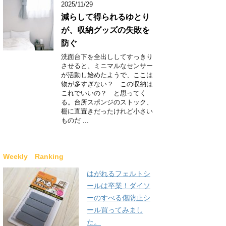
2025/11/29
減らして得られるゆとり
が、収納グッズの失敗を
防ぐ
洗面台下を全出ししてすっきり
させると、ミニマルなセンサー
が活動し始めたようで、ここは
物が多すぎない？ この収納は
これでいいの？ と思ってく
る。台所スポンジのストック、
棚に直置きだったけれど小さい
ものだ ...
Weekly Ranking
はがれるフェルトシ
ールは卒業！ダイソ
ーのすべる傷防止シ
ール買ってみまし
た。