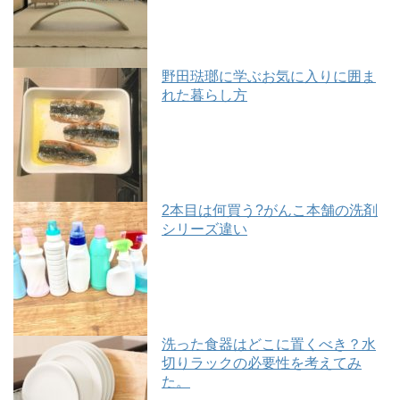
野田琺瑯に学ぶお気に入りに囲ま
れた暮らし方
2本目は何買う?がんこ本舗の洗剤
シリーズ違い
洗った食器はどこに置くべき？水
切りラックの必要性を考えてみ
た。