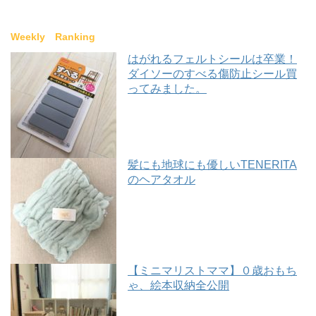
Weekly Ranking
はがれるフェルトシールは卒業！
ダイソーのすべる傷防止シール買
ってみました。
髪にも地球にも優しいTENERITA
のヘアタオル
【ミニマリストママ】０歳おもち
ゃ、絵本収納全公開