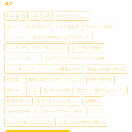
タグ
0歳
1歳
2歳
4歳
からだにいいこと
きれいになるその日まで
ゆるく備える
アートのある暮らし
インテリア
エコで楽家事ながんこ本舗の洗剤
シンデレラフィットの靴を求めて
ドイツ流の掃除術
ヒュッゲな暮らし
ミニマリストママのシンプルな選択
ミニマルプラスチックライフを目指したい
価値あるお金の使い方
化繊嫌い
地球と私とお財布にやさしい話
季節の家仕事
家のモノ
小説
我が家の食器棚
手放す
旅のこぼれこぼれ
海外生活準備
生活クラブのある暮らし
砂糖断ち
私のクローゼット
脱シャンプー
脱保湿
自分の人生の主人公になる
転勤に左右されない暮らし