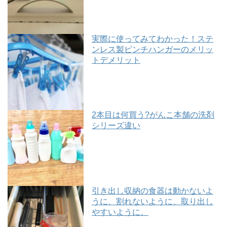
実際に使ってみてわかった！ステ
ンレス製ピンチハンガーのメリッ
トデメリット
2本目は何買う?がんこ本舗の洗剤
シリーズ違い
引き出し収納の食器は動かないよ
うに、割れないように、取り出し
やすいように。