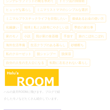
シンデレラフィットの靴を求めて
ドイツ流の掃除術
ヒュッゲな暮らし
ミニマリストママのシンプルな選択
ミニマルプラスチックライフを目指したい
価値あるお金の使い方
化繊嫌い
地球と私とお財布にやさしい話
季節の家仕事
家のモノ
小説
我が家の食器棚
手放す
旅のこぼれこぼれ
海外生活準備
生活クラブのある暮らし
砂糖断ち
私のクローゼット
脱シャンプー
脱保湿
自分の人生の主人公になる
転勤に左右されない暮らし
ハルの楽天ROOMに飛びます。ブログで紹
介したモノなどたくさん紹介しています。