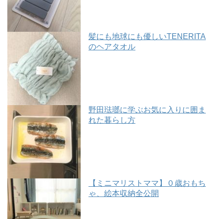
髪にも地球にも優しいTENERITA
のヘアタオル
野田琺瑯に学ぶお気に入りに囲ま
れた暮らし方
【ミニマリストママ】０歳おもち
ゃ、絵本収納全公開