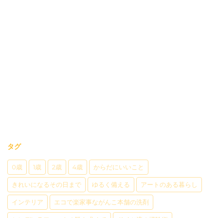
タグ
0歳
1歳
2歳
4歳
からだにいいこと
きれいになるその日まで
ゆるく備える
アートのある暮らし
インテリア
エコで楽家事ながんこ本舗の洗剤