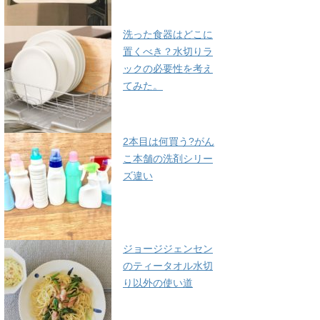
洗った食器はどこに
置くべき？水切りラ
ックの必要性を考え
てみた。
2本目は何買う?がん
こ本舗の洗剤シリー
ズ違い
ジョージジェンセン
のティータオル水切
り以外の使い道