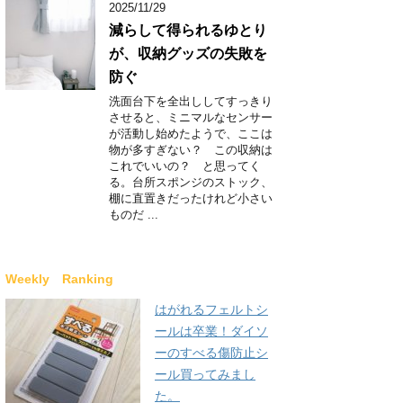
2025/11/29
減らして得られるゆとり
が、収納グッズの失敗を
防ぐ
洗面台下を全出ししてすっきり
させると、ミニマルなセンサー
が活動し始めたようで、ここは
物が多すぎない？ この収納は
これでいいの？ と思ってく
る。台所スポンジのストック、
棚に直置きだったけれど小さい
ものだ ...
Weekly Ranking
はがれるフェルトシ
ールは卒業！ダイソ
ーのすべる傷防止シ
ール買ってみまし
た。