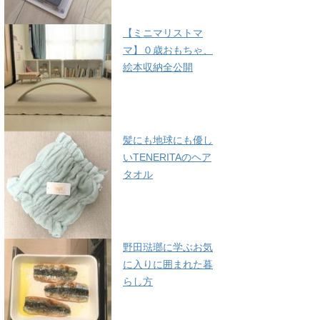
【ミニマリストマ
マ】０歳おもちゃ、
絵本収納全公開
髪にも地球にも優し
いTENERITAのヘア
タオル
野田琺瑯に学ぶお気
に入りに囲まれた暮
らし方