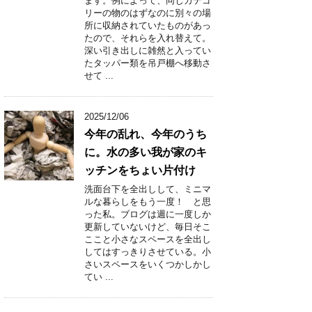
ます。例によって、同じカテゴ
リーの物のはずなのに別々の場
所に収納されていたものがあっ
たので、それらを入れ替えて。
深い引き出しに雑然と入ってい
たタッパー類を吊戸棚へ移動さ
せて ...
2025/12/06
今年の乱れ、今年のうち
に。水の多い我が家のキ
ッチンをちょい片付け
洗面台下を全出しして、ミニマ
ルな暮らしをもう一度！ と思
った私。ブログは週に一度しか
更新していないけど、毎日そこ
ここと小さなスペースを全出し
してはすっきりさせている。小
さいスペースをいくつかしかし
てい ...