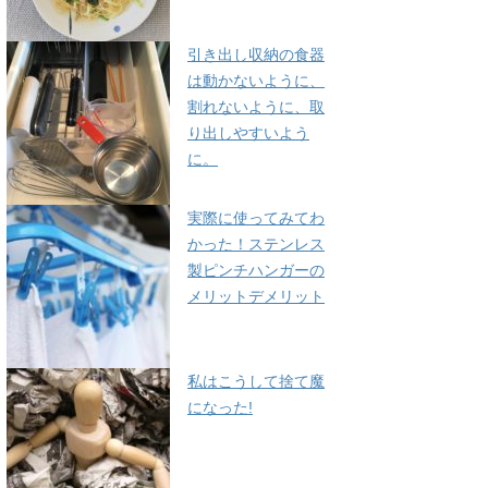
引き出し収納の食器
は動かないように、
割れないように、取
り出しやすいよう
に。
実際に使ってみてわ
かった！ステンレス
製ピンチハンガーの
メリットデメリット
私はこうして捨て魔
になった!