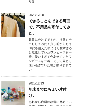
好き ...
2025/12/20
できることをできる範囲
で。不用品を寄付してみ
た。
数日に分けてですが、洋服も全
出ししてみた！少し前からもう
30代を越えた私には可愛すぎる
と敬遠していたワンピースを一
着、使いすぎて色あせていたワ
ンピースを一着、そして同じく
使い過ぎていた裾が擦り切れて
い ...
2025/12/13
年末までにちょい片付
け。
あれから台所の改善に努めてい