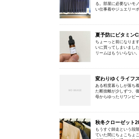
る。部屋に必要ないモノ
い仕事着やジュエリーボッ
夏予防にビタミン
ちょーっと前になりま
いに買ってしまいました(
リームはもういらない。 紫
変わりゆくライフ
ある程度暮らしが落ち
た断捨離が少しずつ、復
母からゆったりワンピース
秋冬クローゼット20
もうすぐ師走という段
ていた間にちょこちょ