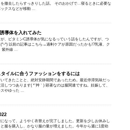
を撤去したらすっきりした話。 そのおかげで…寝るときに必要な
クスなどが移動 ...
C誘導体を入れてみた
すが、ビタミンC誘導体が気になるっていう話をしたんですが、つ
^-^) 以前の記事はこちら→過剰ケアが原因だったかも!?乳液、ク
外線 ...
スタイルに合うファッションをするには
着いてきたことと、絶対安静期間であったため。最近停滞気味だっ
活しつつあります( *´艸｀) 顕著なのは服関連ですね。妊娠して、
やゆった ...
22
階になって、ようやく衣替えが完了しました。更新を少しお休みし
こと服を購入し、かなり服の量が増えました。今年から週に1度幼