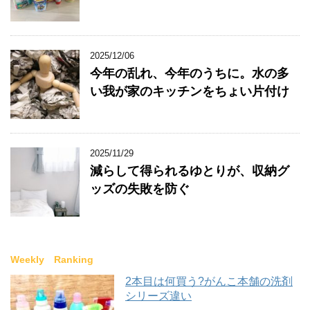
2025/12/06
今年の乱れ、今年のうちに。水の多
い我が家のキッチンをちょい片付け
2025/11/29
減らして得られるゆとりが、収納グ
ッズの失敗を防ぐ
Weekly Ranking
2本目は何買う?がんこ本舗の洗剤
シリーズ違い