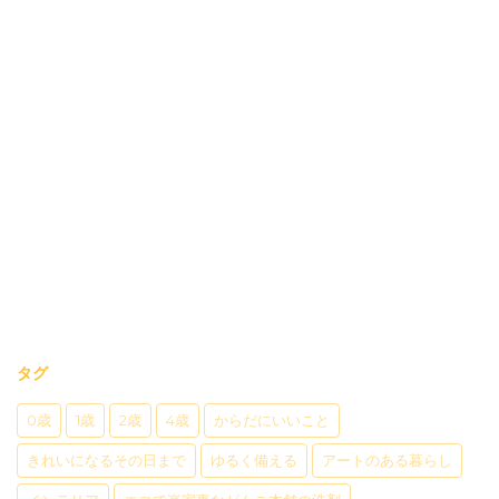
タグ
0歳
1歳
2歳
4歳
からだにいいこと
きれいになるその日まで
ゆるく備える
アートのある暮らし