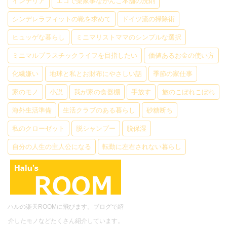
インテリア
エコで楽家事ながんこ本舗の洗剤
シンデレラフィットの靴を求めて
ドイツ流の掃除術
ヒュッゲな暮らし
ミニマリストママのシンプルな選択
ミニマルプラスチックライフを目指したい
価値あるお金の使い方
化繊嫌い
地球と私とお財布にやさしい話
季節の家仕事
家のモノ
小説
我が家の食器棚
手放す
旅のこぼれこぼれ
海外生活準備
生活クラブのある暮らし
砂糖断ち
私のクローゼット
脱シャンプー
脱保湿
自分の人生の主人公になる
転勤に左右されない暮らし
ハルの楽天ROOMに飛びます。ブログで紹
介したモノなどたくさん紹介しています。