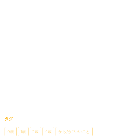
タグ
0歳
1歳
2歳
4歳
からだにいいこと