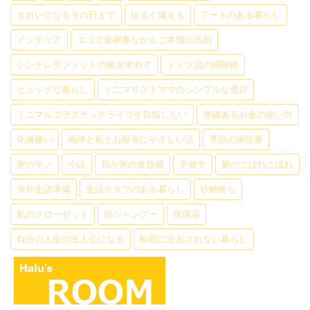
きれいになるその日まで
ゆるく備える
アートのある暮らし
インテリア
エコで楽家事ながんこ本舗の洗剤
シンデレラフィットの靴を求めて
ドイツ流の掃除術
ヒュッゲな暮らし
ミニマリストママのシンプルな選択
ミニマルプラスチックライフを目指したい
価値あるお金の使い方
化繊嫌い
地球と私とお財布にやさしい話
季節の家仕事
家のモノ
小説
我が家の食器棚
手放す
旅のこぼれこぼれ
海外生活準備
生活クラブのある暮らし
砂糖断ち
私のクローゼット
脱シャンプー
脱保湿
自分の人生の主人公になる
転勤に左右されない暮らし