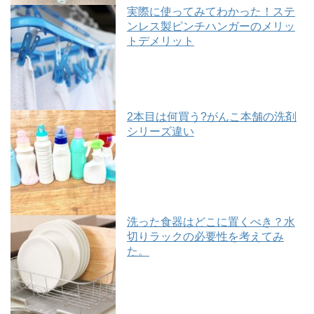
実際に使ってみてわかった！ステ
ンレス製ピンチハンガーのメリッ
トデメリット
2本目は何買う?がんこ本舗の洗剤
シリーズ違い
洗った食器はどこに置くべき？水
切りラックの必要性を考えてみ
た。