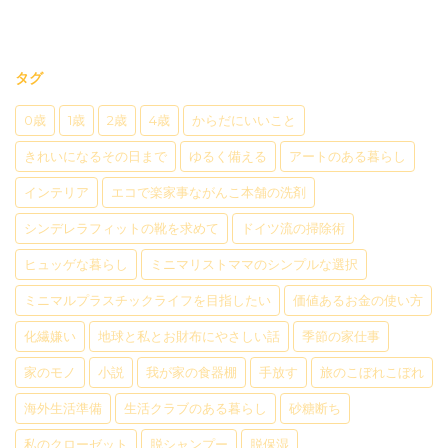
タグ
0歳
1歳
2歳
4歳
からだにいいこと
きれいになるその日まで
ゆるく備える
アートのある暮らし
インテリア
エコで楽家事ながんこ本舗の洗剤
シンデレラフィットの靴を求めて
ドイツ流の掃除術
ヒュッゲな暮らし
ミニマリストママのシンプルな選択
ミニマルプラスチックライフを目指したい
価値あるお金の使い方
化繊嫌い
地球と私とお財布にやさしい話
季節の家仕事
家のモノ
小説
我が家の食器棚
手放す
旅のこぼれこぼれ
海外生活準備
生活クラブのある暮らし
砂糖断ち
私のクローゼット
脱シャンプー
脱保湿