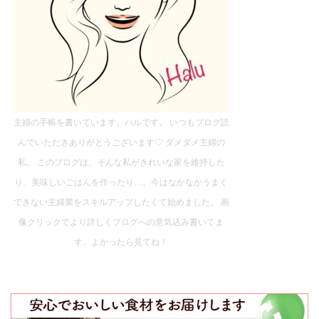
主婦の手帳を書いています。ハルです。 いつもブログ読
んでいただきありがとうございます♡ ダメダメ主婦の
私。 このブログは、そんな私がきれいな家を維持した
り、美味しいごはんを作ったり…。今はなかなかうまく
できない主婦業をスキルアップしたくて始めました。 画
像クリックでより詳しくブログへの意気込み書いてま
す。よかったら見てね！