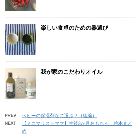
楽しい食卓のための器選び
我が家のこだわりオイル
PREV
ベビーの保湿剤なに選ぶ？（後編）
NEXT
【ミニマリストママ】生後3か月おもちゃ、絵本まと
め