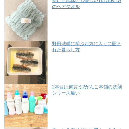
髪にも地球にも優しいTENERITA
のヘアタオル
野田琺瑯に学ぶお気に入りに囲ま
れた暮らし方
2本目は何買う?がんこ本舗の洗剤
シリーズ違い