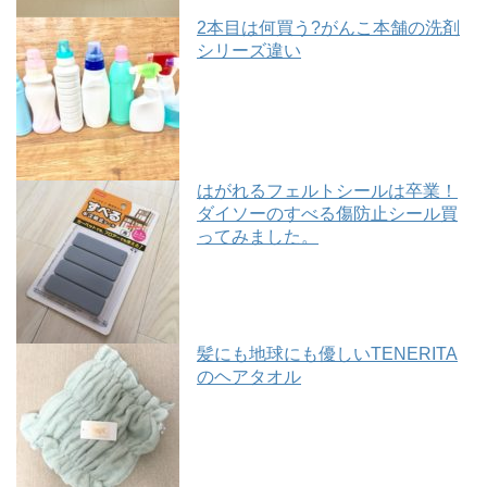
2本目は何買う?がんこ本舗の洗剤
シリーズ違い
はがれるフェルトシールは卒業！
ダイソーのすべる傷防止シール買
ってみました。
髪にも地球にも優しいTENERITA
のヘアタオル