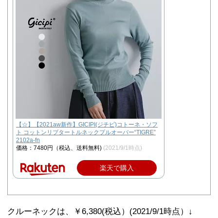
【☆】【2021aw新作】GICIPI(ジチピ)コトーネ・ソフ
ト コットンリブタートルネックプルオーバー“TIGRE”
2102a-fn
価格：7480円（税込、送料無料)
(2021/9/1時点)
楽天で購入
クルーネックは、￥6,380(税込）(2021/9/1時点）↓