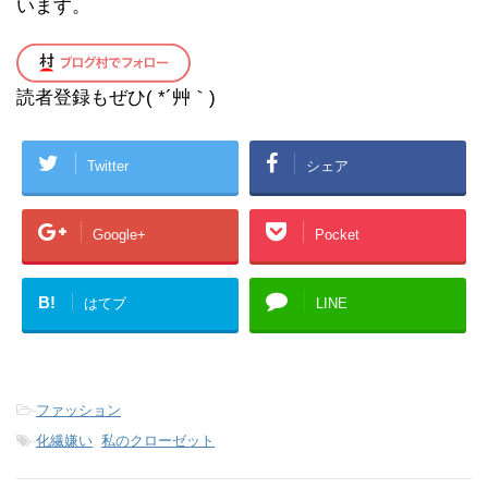
います。
読者登録もぜひ( *´艸｀)
Twitter
シェア
Google+
Pocket
B!
はてブ
LINE
-
ファッション
-
化繊嫌い
,
私のクローゼット