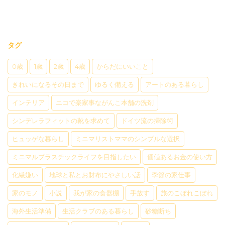
タグ
0歳
1歳
2歳
4歳
からだにいいこと
きれいになるその日まで
ゆるく備える
アートのある暮らし
インテリア
エコで楽家事ながんこ本舗の洗剤
シンデレラフィットの靴を求めて
ドイツ流の掃除術
ヒュッゲな暮らし
ミニマリストママのシンプルな選択
ミニマルプラスチックライフを目指したい
価値あるお金の使い方
化繊嫌い
地球と私とお財布にやさしい話
季節の家仕事
家のモノ
小説
我が家の食器棚
手放す
旅のこぼれこぼれ
海外生活準備
生活クラブのある暮らし
砂糖断ち