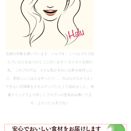
主婦の手帳を書いています。ハルです。 いつもブログ読
んでいただきありがとうございます♡ ダメダメ主婦の
私。 このブログは、そんな私がきれいな家を維持した
り、美味しいごはんを作ったり…。今はなかなかうまく
できない主婦業をスキルアップしたくて始めました。 画
像クリックでより詳しくブログへの意気込み書いてま
す。よかったら見てね！