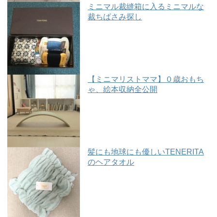
ミニマル裁縫箱に入るミニマルな
裁ちばさみ探し
【ミニマリストママ】０歳おもち
ゃ、絵本収納全公開
髪にも地球にも優しいTENERITA
のヘアタオル