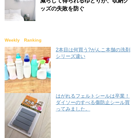
減らして得られるゆとりが、収納グ
ッズの失敗を防ぐ
Weekly Ranking
2本目は何買う?がんこ本舗の洗剤
シリーズ違い
はがれるフェルトシールは卒業！
ダイソーのすべる傷防止シール買
ってみました。