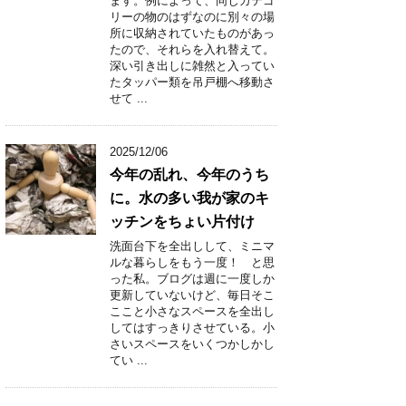
ます。例によって、同じカテゴ
リーの物のはずなのに別々の場
所に収納されていたものがあっ
たので、それらを入れ替えて。
深い引き出しに雑然と入ってい
たタッパー類を吊戸棚へ移動さ
せて ...
2025/12/06
今年の乱れ、今年のうち
に。水の多い我が家のキ
ッチンをちょい片付け
洗面台下を全出しして、ミニマ
ルな暮らしをもう一度！ と思
った私。ブログは週に一度しか
更新していないけど、毎日そこ
ここと小さなスペースを全出し
してはすっきりさせている。小
さいスペースをいくつかしかし
てい ...