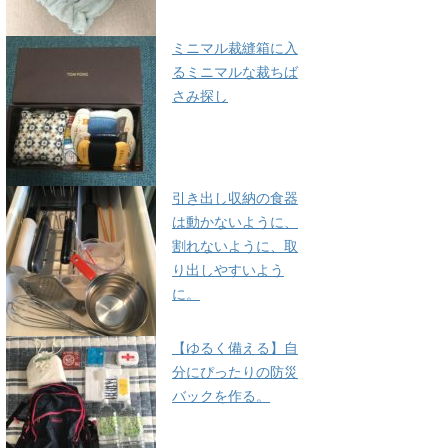
ミニマル裁縫箱に入
るミニマルな裁ちば
さみ探し
引き出し収納の食器
は動かないように、
割れないように、取
り出しやすいよう
に。
【ゆるく備える】自
分にぴったりの防災
バックを作る。