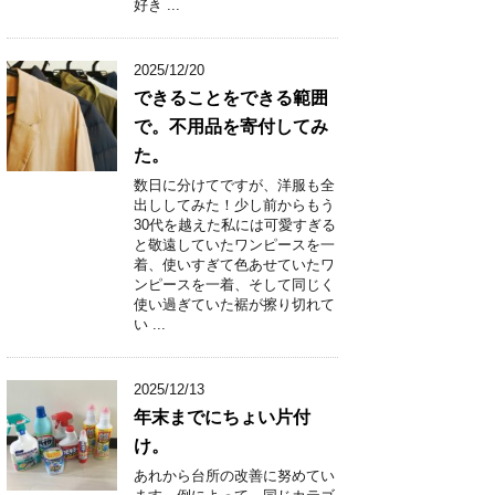
好き ...
2025/12/20
できることをできる範囲
で。不用品を寄付してみ
た。
数日に分けてですが、洋服も全
出ししてみた！少し前からもう
30代を越えた私には可愛すぎる
と敬遠していたワンピースを一
着、使いすぎて色あせていたワ
ンピースを一着、そして同じく
使い過ぎていた裾が擦り切れて
い ...
2025/12/13
年末までにちょい片付
け。
あれから台所の改善に努めてい