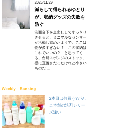
2025/11/29
減らして得られるゆとり
が、収納グッズの失敗を
防ぐ
洗面台下を全出ししてすっきり
させると、ミニマルなセンサー
が活動し始めたようで、ここは
物が多すぎない？ この収納は
これでいいの？ と思ってく
る。台所スポンジのストック、
棚に直置きだったけれど小さい
ものだ ...
Weekly Ranking
2本目は何買う?がん
こ本舗の洗剤シリー
ズ違い