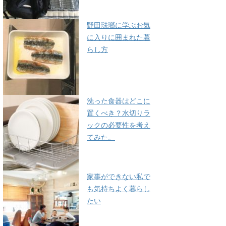
野田琺瑯に学ぶお気
に入りに囲まれた暮
らし方
洗った食器はどこに
置くべき？水切りラ
ックの必要性を考え
てみた。
家事ができない私で
も気持ちよく暮らし
たい