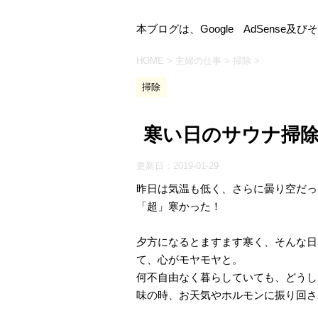
本ブログは、Google AdSens
HOME
>
主婦の仕事
>
掃除
>
掃除
寒い日のサウナ掃
更新日：
2019-01-29
昨日は気温も低く、さらに曇り空だっ
「超」寒かった！
夕方になるとますます寒く、そんな日
て、心がモヤモヤと。
何不自由なく暮らしていても、どうし
味の時、お天気やホルモンに振り回さ