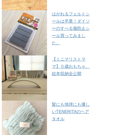
はがれるフェルトシ
ールは卒業！ダイソ
ーのすべる傷防止シ
ール買ってみまし
た。
【ミニマリストマ
マ】０歳おもちゃ、
絵本収納全公開
髪にも地球にも優し
いTENERITAのヘア
タオル