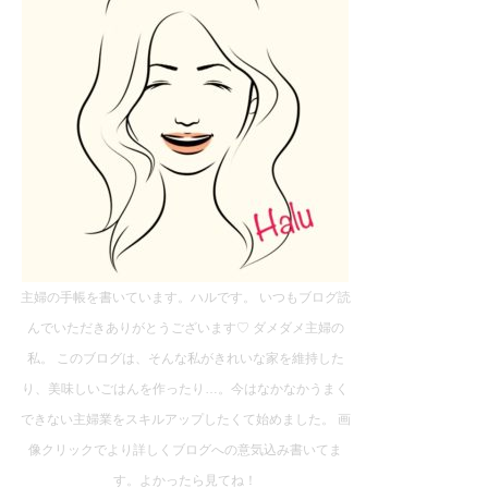
主婦の手帳を書いています。ハルです。 いつもブログ読
んでいただきありがとうございます♡ ダメダメ主婦の
私。 このブログは、そんな私がきれいな家を維持した
り、美味しいごはんを作ったり…。今はなかなかうまく
できない主婦業をスキルアップしたくて始めました。 画
像クリックでより詳しくブログへの意気込み書いてま
す。よかったら見てね！