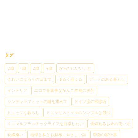
タグ
0歳
1歳
2歳
4歳
からだにいいこと
きれいになるその日まで
ゆるく備える
アートのある暮らし
インテリア
エコで楽家事ながんこ本舗の洗剤
シンデレラフィットの靴を求めて
ドイツ流の掃除術
ヒュッゲな暮らし
ミニマリストママのシンプルな選択
ミニマルプラスチックライフを目指したい
価値あるお金の使い方
化繊嫌い
地球と私とお財布にやさしい話
季節の家仕事