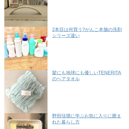
2本目は何買う?がんこ本舗の洗剤
シリーズ違い
髪にも地球にも優しいTENERITA
のヘアタオル
野田琺瑯に学ぶお気に入りに囲ま
れた暮らし方