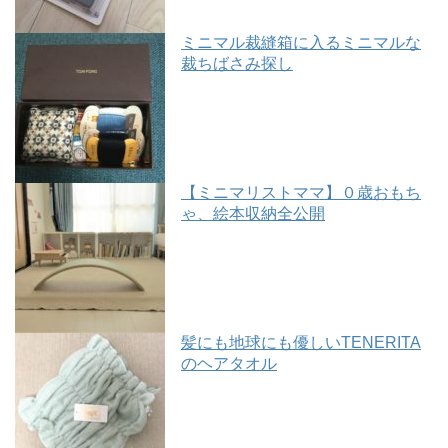
ミニマル裁縫箱に入るミニマルな
裁ちばさみ探し
【ミニマリストママ】０歳おもち
ゃ、絵本収納全公開
髪にも地球にも優しいTENERITA
のヘアタオル