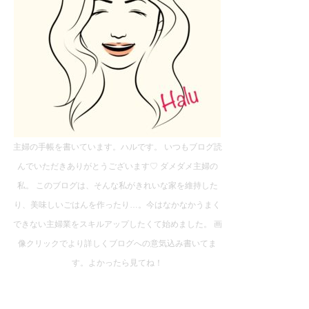
主婦の手帳を書いています。ハルです。 いつもブログ読
んでいただきありがとうございます♡ ダメダメ主婦の
私。 このブログは、そんな私がきれいな家を維持した
り、美味しいごはんを作ったり…。今はなかなかうまく
できない主婦業をスキルアップしたくて始めました。 画
像クリックでより詳しくブログへの意気込み書いてま
す。よかったら見てね！