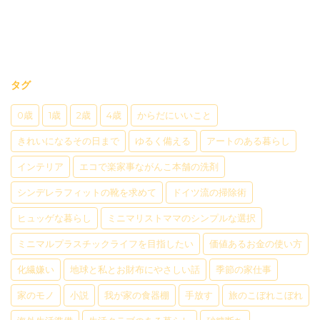
タグ
0歳
1歳
2歳
4歳
からだにいいこと
きれいになるその日まで
ゆるく備える
アートのある暮らし
インテリア
エコで楽家事ながんこ本舗の洗剤
シンデレラフィットの靴を求めて
ドイツ流の掃除術
ヒュッゲな暮らし
ミニマリストママのシンプルな選択
ミニマルプラスチックライフを目指したい
価値あるお金の使い方
化繊嫌い
地球と私とお財布にやさしい話
季節の家仕事
家のモノ
小説
我が家の食器棚
手放す
旅のこぼれこぼれ