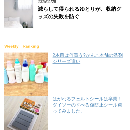
2025/11/29
減らして得られるゆとりが、収納グ
ッズの失敗を防ぐ
Weekly Ranking
2本目は何買う?がんこ本舗の洗剤
シリーズ違い
はがれるフェルトシールは卒業！
ダイソーのすべる傷防止シール買
ってみました。