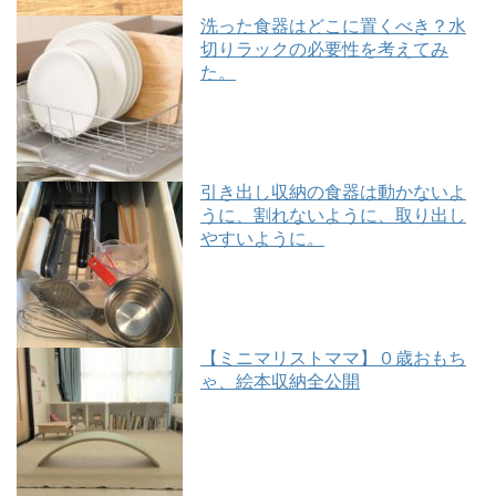
洗った食器はどこに置くべき？水
切りラックの必要性を考えてみ
た。
引き出し収納の食器は動かないよ
うに、割れないように、取り出し
やすいように。
【ミニマリストママ】０歳おもち
ゃ、絵本収納全公開