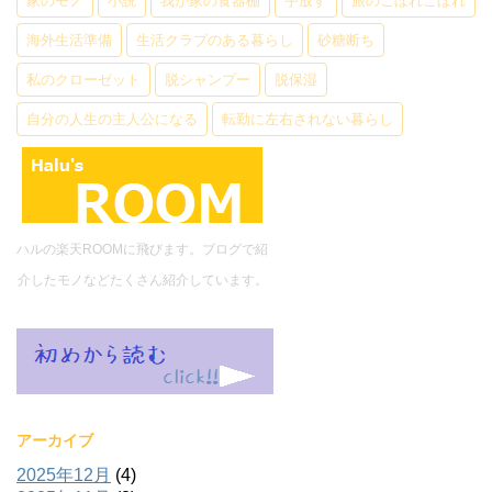
家のモノ
小説
我が家の食器棚
手放す
旅のこぼれこぼれ
海外生活準備
生活クラブのある暮らし
砂糖断ち
私のクローゼット
脱シャンプー
脱保湿
自分の人生の主人公になる
転勤に左右されない暮らし
ハルの楽天ROOMに飛びます。ブログで紹
介したモノなどたくさん紹介しています。
アーカイブ
2025年12月
(4)