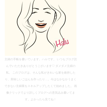
主婦の手帳を書いています。ハルです。 いつもブログ読
んでいただきありがとうございます♡ ダメダメ主婦の
私。 このブログは、そんな私がきれいな家を維持した
り、美味しいごはんを作ったり…。今はなかなかうまく
できない主婦業をスキルアップしたくて始めました。 画
像クリックでより詳しくブログへの意気込み書いてま
す。よかったら見てね！