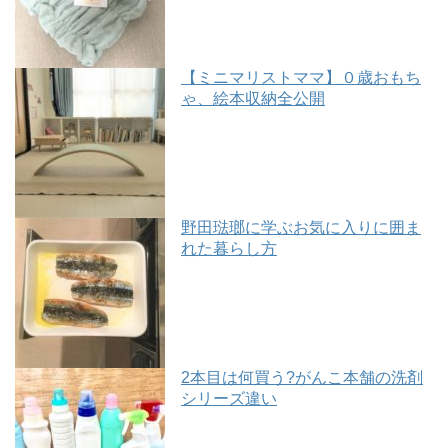
【ミニマリストママ】０歳おもち
ゃ、絵本収納全公開
野田琺瑯に学ぶお気に入りに囲ま
れた暮らし方
2本目は何買う?がんこ本舗の洗剤
シリーズ違い