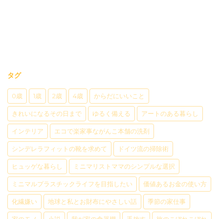
タグ
0歳
1歳
2歳
4歳
からだにいいこと
きれいになるその日まで
ゆるく備える
アートのある暮らし
インテリア
エコで楽家事ながんこ本舗の洗剤
シンデレラフィットの靴を求めて
ドイツ流の掃除術
ヒュッゲな暮らし
ミニマリストママのシンプルな選択
ミニマルプラスチックライフを目指したい
価値あるお金の使い方
化繊嫌い
地球と私とお財布にやさしい話
季節の家仕事