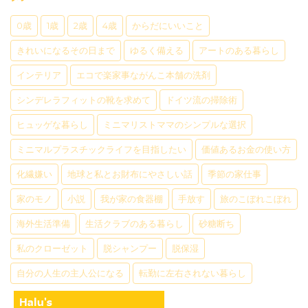
0歳
1歳
2歳
4歳
からだにいいこと
きれいになるその日まで
ゆるく備える
アートのある暮らし
インテリア
エコで楽家事ながんこ本舗の洗剤
シンデレラフィットの靴を求めて
ドイツ流の掃除術
ヒュッゲな暮らし
ミニマリストママのシンプルな選択
ミニマルプラスチックライフを目指したい
価値あるお金の使い方
化繊嫌い
地球と私とお財布にやさしい話
季節の家仕事
家のモノ
小説
我が家の食器棚
手放す
旅のこぼれこぼれ
海外生活準備
生活クラブのある暮らし
砂糖断ち
私のクローゼット
脱シャンプー
脱保湿
自分の人生の主人公になる
転勤に左右されない暮らし