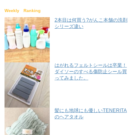
Weekly Ranking
2本目は何買う?がんこ本舗の洗剤
シリーズ違い
はがれるフェルトシールは卒業！
ダイソーのすべる傷防止シール買
ってみました。
髪にも地球にも優しいTENERITA
のヘアタオル