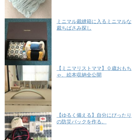
ミニマル裁縫箱に入るミニマルな
裁ちばさみ探し
【ミニマリストママ】０歳おもち
ゃ、絵本収納全公開
【ゆるく備える】自分にぴったり
の防災バックを作る。