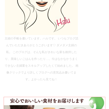
主婦の手帳を書いています。ハルです。 いつもブログ読
んでいただきありがとうございます♡ ダメダメ主婦の
私。 このブログは、そんな私がきれいな家を維持した
り、美味しいごはんを作ったり…。今はなかなかうまく
できない主婦業をスキルアップしたくて始めました。 画
像クリックでより詳しくブログへの意気込み書いてま
す。よかったら見てね！