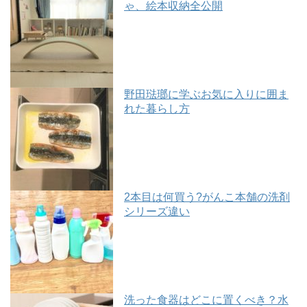
ゃ、絵本収納全公開
野田琺瑯に学ぶお気に入りに囲ま
れた暮らし方
2本目は何買う?がんこ本舗の洗剤
シリーズ違い
洗った食器はどこに置くべき？水