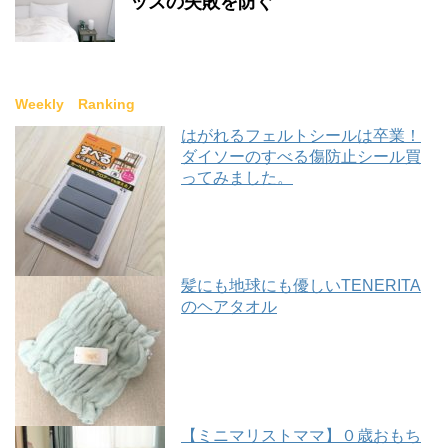
ッズの失敗を防ぐ
Weekly Ranking
はがれるフェルトシールは卒業！
ダイソーのすべる傷防止シール買
ってみました。
髪にも地球にも優しいTENERITA
のヘアタオル
【ミニマリストママ】０歳おもち