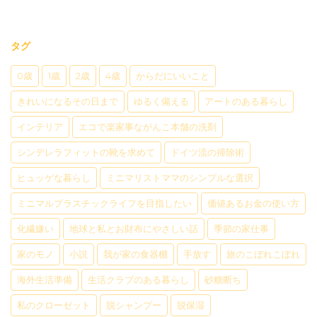
タグ
0歳
1歳
2歳
4歳
からだにいいこと
きれいになるその日まで
ゆるく備える
アートのある暮らし
インテリア
エコで楽家事ながんこ本舗の洗剤
シンデレラフィットの靴を求めて
ドイツ流の掃除術
ヒュッゲな暮らし
ミニマリストママのシンプルな選択
ミニマルプラスチックライフを目指したい
価値あるお金の使い方
化繊嫌い
地球と私とお財布にやさしい話
季節の家仕事
家のモノ
小説
我が家の食器棚
手放す
旅のこぼれこぼれ
海外生活準備
生活クラブのある暮らし
砂糖断ち
私のクローゼット
脱シャンプー
脱保湿