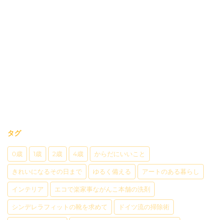
タグ
0歳
1歳
2歳
4歳
からだにいいこと
きれいになるその日まで
ゆるく備える
アートのある暮らし
インテリア
エコで楽家事ながんこ本舗の洗剤
シンデレラフィットの靴を求めて
ドイツ流の掃除術