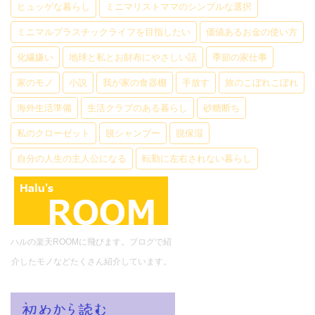
ヒュッゲな暮らし
ミニマリストママのシンプルな選択
ミニマルプラスチックライフを目指したい
価値あるお金の使い方
化繊嫌い
地球と私とお財布にやさしい話
季節の家仕事
家のモノ
小説
我が家の食器棚
手放す
旅のこぼれこぼれ
海外生活準備
生活クラブのある暮らし
砂糖断ち
私のクローゼット
脱シャンプー
脱保湿
自分の人生の主人公になる
転勤に左右されない暮らし
ハルの楽天ROOMに飛びます。ブログで紹
介したモノなどたくさん紹介しています。