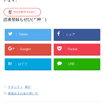
読者登録もぜひ( *´艸｀)
Twitter
シェア
Google+
Pocket
B!
はてブ
LINE
-
マタニティ
,
家計
-
価値あるお金の使い方