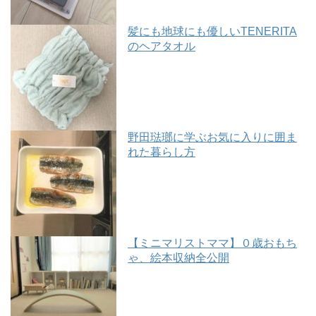
髪にも地球にも優しいTENERITA
のヘアタオル
野田琺瑯に学ぶお気に入りに囲ま
れた暮らし方
【ミニマリストママ】０歳おもち
ゃ、絵本収納全公開