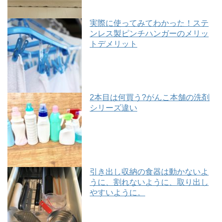
実際に使ってみてわかった！ステ
ンレス製ピンチハンガーのメリッ
トデメリット
2本目は何買う?がんこ本舗の洗剤
シリーズ違い
引き出し収納の食器は動かないよ
うに、割れないように、取り出し
やすいように。