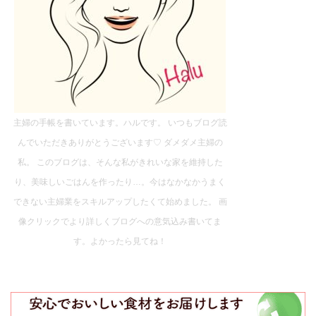
主婦の手帳を書いています。ハルです。 いつもブログ読
んでいただきありがとうございます♡ ダメダメ主婦の
私。 このブログは、そんな私がきれいな家を維持した
り、美味しいごはんを作ったり…。今はなかなかうまく
できない主婦業をスキルアップしたくて始めました。 画
像クリックでより詳しくブログへの意気込み書いてま
す。よかったら見てね！