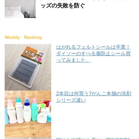
ッズの失敗を防ぐ
Weekly Ranking
はがれるフェルトシールは卒業！
ダイソーのすべる傷防止シール買
ってみました。
2本目は何買う?がんこ本舗の洗剤
シリーズ違い