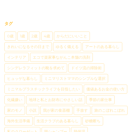
タグ
0歳
1歳
2歳
4歳
からだにいいこと
きれいになるその日まで
ゆるく備える
アートのある暮らし
インテリア
エコで楽家事ながんこ本舗の洗剤
シンデレラフィットの靴を求めて
ドイツ流の掃除術
ヒュッゲな暮らし
ミニマリストママのシンプルな選択
ミニマルプラスチックライフを目指したい
価値あるお金の使い方
化繊嫌い
地球と私とお財布にやさしい話
季節の家仕事
家のモノ
小説
我が家の食器棚
手放す
旅のこぼれこぼれ
海外生活準備
生活クラブのある暮らし
砂糖断ち
私のクローゼット
脱シャンプー
脱保湿