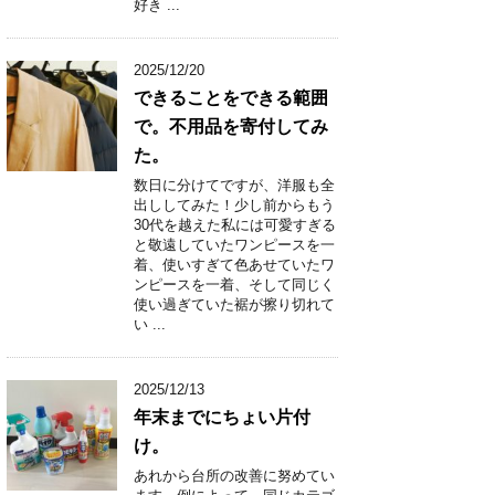
好き ...
2025/12/20
できることをできる範囲
で。不用品を寄付してみ
た。
数日に分けてですが、洋服も全
出ししてみた！少し前からもう
30代を越えた私には可愛すぎる
と敬遠していたワンピースを一
着、使いすぎて色あせていたワ
ンピースを一着、そして同じく
使い過ぎていた裾が擦り切れて
い ...
2025/12/13
年末までにちょい片付
け。
あれから台所の改善に努めてい