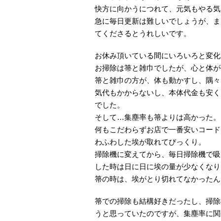
快方に向かうにつれて、元気もやる気
急に毎日更新は難しいでしょうが、ま
てくださるとうれしいです。
お休み頂いている間にいろいろと変化
お掃除は箒と雑巾でしたが、心と体が
箒と雑巾の方が、体も動かすし、隅々
気代もかからないし、本体代金も安く
でした。
そして…集塵率も箒よりは高かった。
何もこだわらずお店で一番安いコード
わふわした埃が取れてびっくり。
掃除機に変えてから、毎日掃除機で吸
した時は日に日に埃の量が少なくなり
箒の時は、埃がとり切れてなかったん
箒での掃除も結構好きだったし、掃除
うと思っていたのですが、集塵率に関