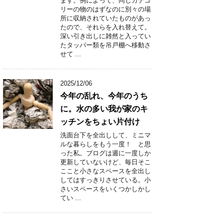
ます。例によって、同じカテゴ
リーの物のはずなのに別々の場
所に収納されていたものがあっ
たので、それらを入れ替えて。
深い引き出しに雑然と入ってい
たタッパー類を吊戸棚へ移動さ
せて ...
2025/12/06
今年の乱れ、今年のうち
に。水の多い我が家のキ
ッチンをちょい片付け
洗面台下を全出しして、ミニマ
ルな暮らしをもう一度！ と思
った私。ブログは週に一度しか
更新していないけど、毎日そこ
ここと小さなスペースを全出し
してはすっきりさせている。小
さいスペースをいくつかしかし
てい ...