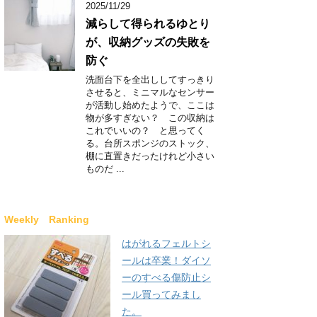
2025/11/29
減らして得られるゆとり
が、収納グッズの失敗を
防ぐ
洗面台下を全出ししてすっきり
させると、ミニマルなセンサー
が活動し始めたようで、ここは
物が多すぎない？ この収納は
これでいいの？ と思ってく
る。台所スポンジのストック、
棚に直置きだったけれど小さい
ものだ ...
Weekly Ranking
はがれるフェルトシ
ールは卒業！ダイソ
ーのすべる傷防止シ
ール買ってみまし
た。