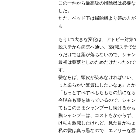
この一件から最高級の掃除機は必要な
した。
ただ、ベッド下は掃除機より箒の方が
も…
もう1つ大きな変化は、アトピー対策
脱ステから病院へ通い、薬(減ステで
うだけでは薬が落ちないので、シャン
最初は薬落としのためだけだったので
す。
髪ならば、頭皮が染みなければいい、
っと柔らかい髪質にしたいなぁ」とか
「もっとすべすべもちもちの肌になら
今現在も薬を塗っているので、シャン
てもこのままシャンプーし続けるかも
脱シャンプーは、コストもかからず、
け毛も激減したけれど、見た目がちょ
私の髪は真っ黒なので、エアリーな雰