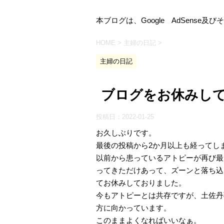
本ブログは、Google AdSens
HOME
>
主婦の日記
>
主婦の日記
ブログをお休みし
投稿日：
2022-01-25
お久しぶりです。
最後の投稿から2か月以上も経ってし
以前から患っているアトピーが再び最
ってきただけあって、ズーンと落ち込
てお休みしておりました。
今もアトピーとは共存ですが、土佐丹
方に向かっています。
このままよくなればいいなぁ。