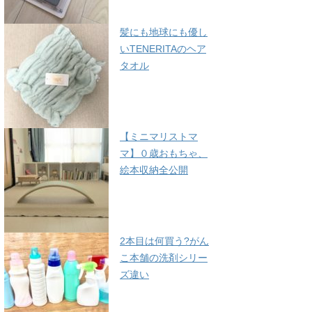
髪にも地球にも優し
いTENERITAのヘア
タオル
【ミニマリストマ
マ】０歳おもちゃ、
絵本収納全公開
2本目は何買う?がん
こ本舗の洗剤シリー
ズ違い