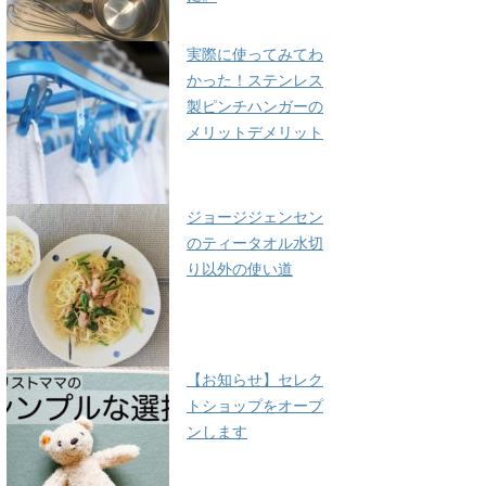
実際に使ってみてわ
かった！ステンレス
製ピンチハンガーの
メリットデメリット
ジョージジェンセン
のティータオル水切
り以外の使い道
【お知らせ】セレク
トショップをオープ
ンします