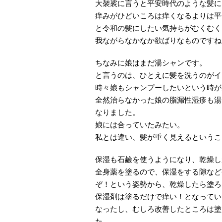
大袈裟に言うと平安時代のような髪に
痒みがひどいころは痒くなるよりは平
と令和の髪にしたい気持ちがむくむく
我ながらなかなか欲ばりなものですね
ちなみに娘はまだ湯シャンです。
と言うのは、ひとえに髪を洗うのがイ
時々娘もシャンプーしたいという時が
全然治らなかった娘の脂漏性湿疹も湯
なりました。
娘には合っていたみたい。
私とは違い、髪が重く見えるというこ
保湿も石鹼を使うようになり、乾燥し
全身薬を塗るので、保湿をする隙など
ぞ！という姿勢から、乾燥したら塗ろ
保湿剤は塗るだけで痒い！となってい
なったし、むしろ改善したところは塗
た。