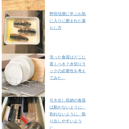
野田琺瑯に学ぶお気
に入りに囲まれた暮
らし方
洗った食器はどこに
置くべき？水切りラ
ックの必要性を考え
てみた。
引き出し収納の食器
は動かないように、
割れないように、取
り出しやすいよう
に。