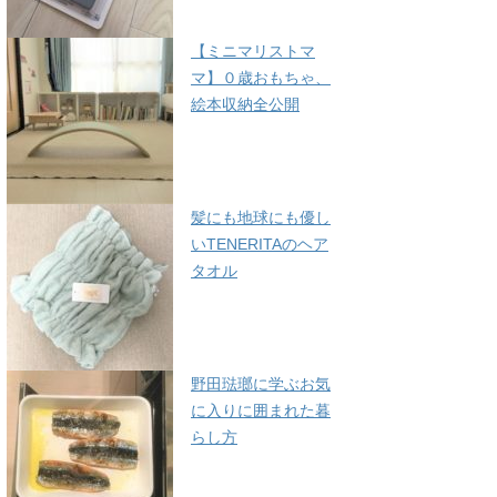
【ミニマリストマ
マ】０歳おもちゃ、
絵本収納全公開
髪にも地球にも優し
いTENERITAのヘア
タオル
野田琺瑯に学ぶお気
に入りに囲まれた暮
らし方