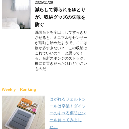
2025/11/29
減らして得られるゆとり
が、収納グッズの失敗を
防ぐ
洗面台下を全出ししてすっきり
させると、ミニマルなセンサー
が活動し始めたようで、ここは
物が多すぎない？ この収納は
これでいいの？ と思ってく
る。台所スポンジのストック、
棚に直置きだったけれど小さい
ものだ ...
Weekly Ranking
はがれるフェルトシ
ールは卒業！ダイソ
ーのすべる傷防止シ
ール買ってみまし
た。