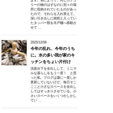
ます。例によって、同じカテゴ
リーの物のはずなのに別々の場
所に収納されていたものがあっ
たので、それらを入れ替えて。
深い引き出しに雑然と入ってい
たタッパー類を吊戸棚へ移動さ
せて ...
2025/12/06
今年の乱れ、今年のうち
に。水の多い我が家のキ
ッチンをちょい片付け
洗面台下を全出しして、ミニマ
ルな暮らしをもう一度！ と思
った私。ブログは週に一度しか
更新していないけど、毎日そこ
ここと小さなスペースを全出し
してはすっきりさせている。小
さいスペースをいくつかしかし
てい ...