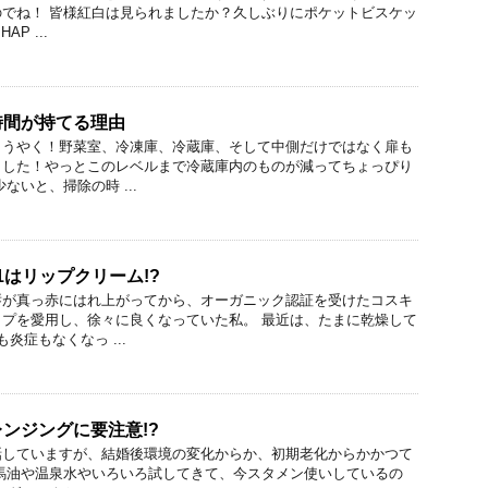
でね！ 皆様紅白は見られましたか？久しぶりにポケットビスケッ
AP ...
時間が持てる理由
ようやく！野菜室、冷凍庫、冷蔵庫、そして中側だけではなく扉も
ました！やっとこのレベルまで冷蔵庫内のものが減ってちょっぴり
ないと、掃除の時 ...
1はリップクリーム!?
唇が真っ赤にはれ上がってから、オーガニック認証を受けたコスキ
プを愛用し、徐々に良くなっていた私。 最近は、たまに乾燥して
炎症もなくなっ ...
ンジングに要注意!?
話していますが、結婚後環境の変化からか、初期老化からかかつて
馬油や温泉水やいろいろ試してきて、今スタメン使いしているの