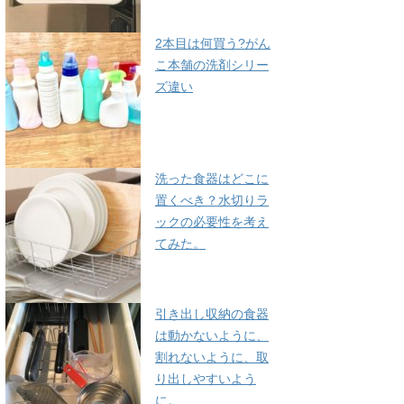
2本目は何買う?がん
こ本舗の洗剤シリー
ズ違い
洗った食器はどこに
置くべき？水切りラ
ックの必要性を考え
てみた。
引き出し収納の食器
は動かないように、
割れないように、取
り出しやすいよう
に。