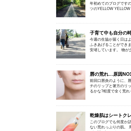
年初めてのブログですの
ツのYELLOW YELLOW H
子育て中も自分の
今週の生協が届く日は
ふきあげることができ
安堵しています。 物が少
唇の荒れ…原因NO
前回口唇炎のように、
チのリップと箸方のリッ
るかな?程度で全く荒れも
乾燥肌はシートクレ
このブログでも何度か
ない荒れっぷりの肌。 