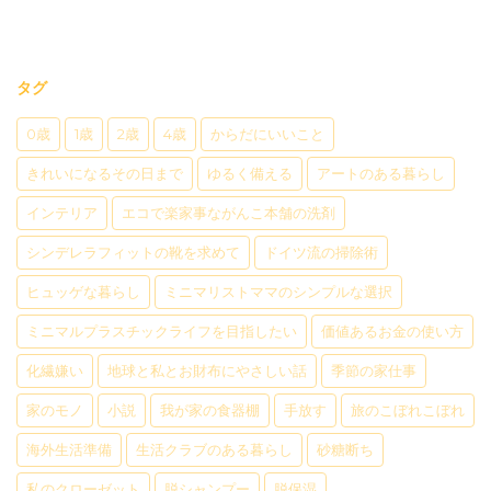
タグ
0歳
1歳
2歳
4歳
からだにいいこと
きれいになるその日まで
ゆるく備える
アートのある暮らし
インテリア
エコで楽家事ながんこ本舗の洗剤
シンデレラフィットの靴を求めて
ドイツ流の掃除術
ヒュッゲな暮らし
ミニマリストママのシンプルな選択
ミニマルプラスチックライフを目指したい
価値あるお金の使い方
化繊嫌い
地球と私とお財布にやさしい話
季節の家仕事
家のモノ
小説
我が家の食器棚
手放す
旅のこぼれこぼれ
海外生活準備
生活クラブのある暮らし
砂糖断ち
私のクローゼット
脱シャンプー
脱保湿