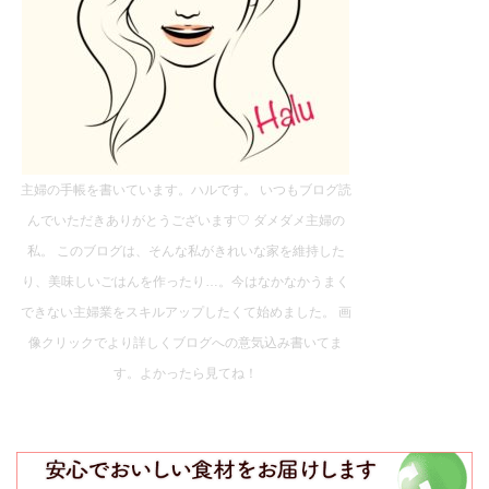
主婦の手帳を書いています。ハルです。 いつもブログ読
んでいただきありがとうございます♡ ダメダメ主婦の
私。 このブログは、そんな私がきれいな家を維持した
り、美味しいごはんを作ったり…。今はなかなかうまく
できない主婦業をスキルアップしたくて始めました。 画
像クリックでより詳しくブログへの意気込み書いてま
す。よかったら見てね！