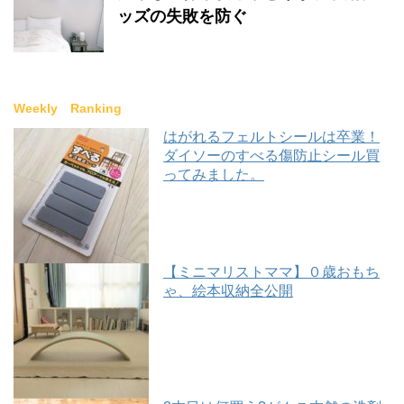
ッズの失敗を防ぐ
Weekly Ranking
はがれるフェルトシールは卒業！
ダイソーのすべる傷防止シール買
ってみました。
【ミニマリストママ】０歳おもち
ゃ、絵本収納全公開