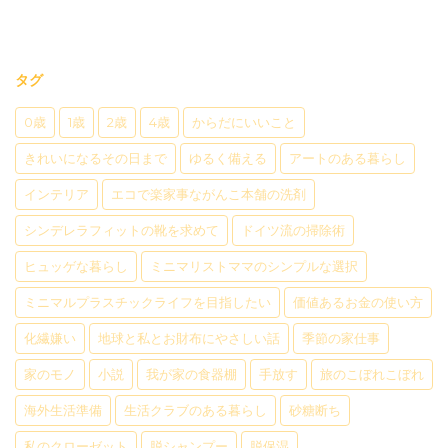
タグ
0歳
1歳
2歳
4歳
からだにいいこと
きれいになるその日まで
ゆるく備える
アートのある暮らし
インテリア
エコで楽家事ながんこ本舗の洗剤
シンデレラフィットの靴を求めて
ドイツ流の掃除術
ヒュッゲな暮らし
ミニマリストママのシンプルな選択
ミニマルプラスチックライフを目指したい
価値あるお金の使い方
化繊嫌い
地球と私とお財布にやさしい話
季節の家仕事
家のモノ
小説
我が家の食器棚
手放す
旅のこぼれこぼれ
海外生活準備
生活クラブのある暮らし
砂糖断ち
私のクローゼット
脱シャンプー
脱保湿