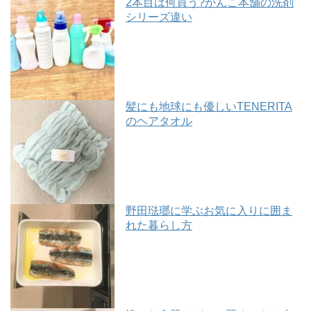
2本目は何買う?がんこ本舗の洗剤
シリーズ違い
髪にも地球にも優しいTENERITA
のヘアタオル
野田琺瑯に学ぶお気に入りに囲ま
れた暮らし方