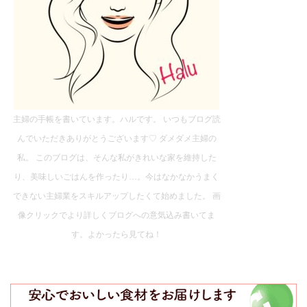
主婦の手帳を書いています。ハルです。 いつもブログ読
んでいただきありがとうございます♡ ダメダメ主婦の
私。 このブログは、そんな私がきれいな家を維持した
り、美味しいごはんを作ったり…。今はなかなかうまく
できない主婦業をスキルアップしたくて始めました。 画
像クリックでより詳しくブログへの意気込み書いてま
す。よかったら見てね！