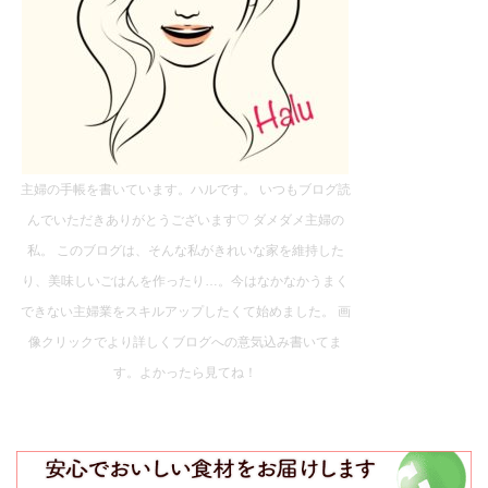
主婦の手帳を書いています。ハルです。 いつもブログ読
んでいただきありがとうございます♡ ダメダメ主婦の
私。 このブログは、そんな私がきれいな家を維持した
り、美味しいごはんを作ったり…。今はなかなかうまく
できない主婦業をスキルアップしたくて始めました。 画
像クリックでより詳しくブログへの意気込み書いてま
す。よかったら見てね！