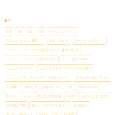
タグ
0歳
1歳
2歳
4歳
からだにいいこと
きれいになるその日まで
ゆるく備える
アートのある暮らし
インテリア
エコで楽家事ながんこ本舗の洗剤
シンデレラフィットの靴を求めて
ドイツ流の掃除術
ヒュッゲな暮らし
ミニマリストママのシンプルな選択
ミニマルプラスチックライフを目指したい
価値あるお金の使い方
化繊嫌い
地球と私とお財布にやさしい話
季節の家仕事
家のモノ
小説
我が家の食器棚
手放す
旅のこぼれこぼれ
海外生活準備
生活クラブのある暮らし
砂糖断ち
私のクローゼット
脱シャンプー
脱保湿