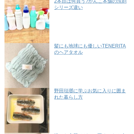
2本目は何買う?がんこ本舗の洗剤
シリーズ違い
髪にも地球にも優しいTENERITA
のヘアタオル
野田琺瑯に学ぶお気に入りに囲ま
れた暮らし方