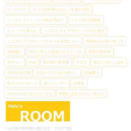
インテリア
エコで楽家事ながんこ本舗の洗剤
シンデレラフィットの靴を求めて
ドイツ流の掃除術
ヒュッゲな暮らし
ミニマリストママのシンプルな選択
ミニマルプラスチックライフを目指したい
価値あるお金の使い方
化繊嫌い
地球と私とお財布にやさしい話
季節の家仕事
家のモノ
小説
我が家の食器棚
手放す
旅のこぼれこぼれ
海外生活準備
生活クラブのある暮らし
砂糖断ち
私のクローゼット
脱シャンプー
脱保湿
自分の人生の主人公になる
転勤に左右されない暮らし
ハルの楽天ROOMに飛びます。ブログで紹