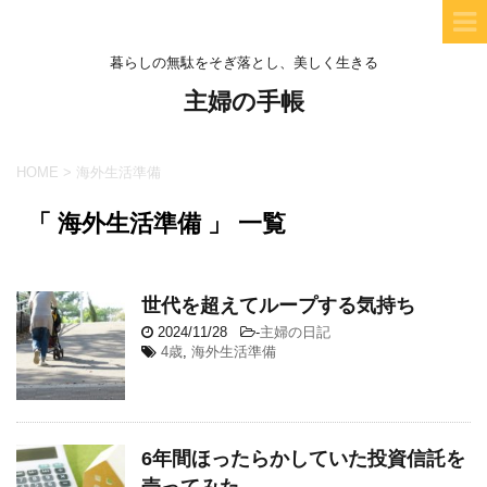
暮らしの無駄をそぎ落とし、美しく生きる
主婦の手帳
HOME
>
海外生活準備
「 海外生活準備 」 一覧
世代を超えてループする気持ち
2024/11/28
-
主婦の日記
4歳
,
海外生活準備
6年間ほったらかしていた投資信託を
売ってみた