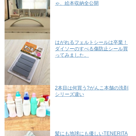
ゃ、絵本収納全公開
はがれるフェルトシールは卒業！
ダイソーのすべる傷防止シール買
ってみました。
2本目は何買う?がんこ本舗の洗剤
シリーズ違い
髪にも地球にも優しいTENERITA