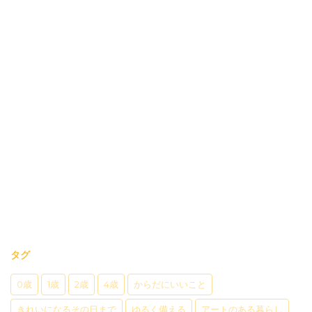
タグ
0歳
1歳
2歳
4歳
からだにいいこと
きれいになるその日まで
ゆるく備える
アートのある暮らし