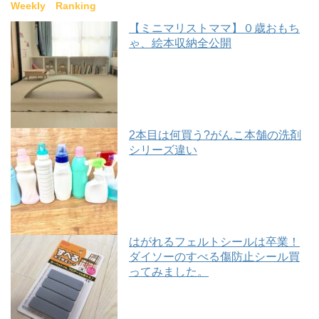
Weekly Ranking
【ミニマリストママ】０歳おもち
ゃ、絵本収納全公開
2本目は何買う?がんこ本舗の洗剤
シリーズ違い
はがれるフェルトシールは卒業！
ダイソーのすべる傷防止シール買
ってみました。