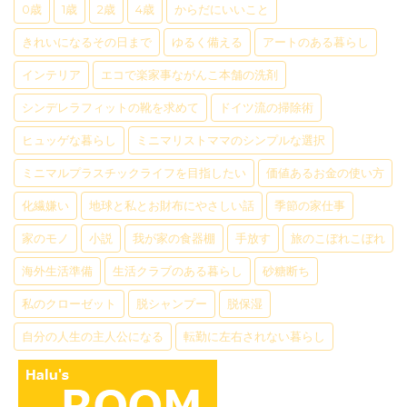
0歳
1歳
2歳
4歳
からだにいいこと
きれいになるその日まで
ゆるく備える
アートのある暮らし
インテリア
エコで楽家事ながんこ本舗の洗剤
シンデレラフィットの靴を求めて
ドイツ流の掃除術
ヒュッゲな暮らし
ミニマリストママのシンプルな選択
ミニマルプラスチックライフを目指したい
価値あるお金の使い方
化繊嫌い
地球と私とお財布にやさしい話
季節の家仕事
家のモノ
小説
我が家の食器棚
手放す
旅のこぼれこぼれ
海外生活準備
生活クラブのある暮らし
砂糖断ち
私のクローゼット
脱シャンプー
脱保湿
自分の人生の主人公になる
転勤に左右されない暮らし