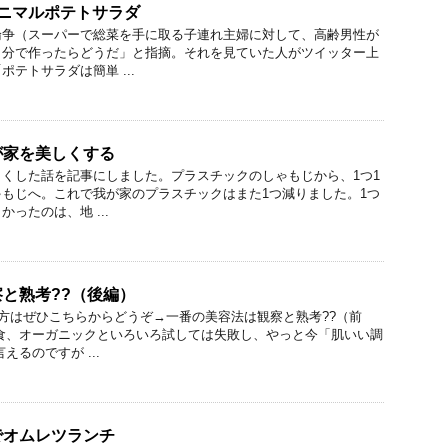
ニマルポテトサラダ
論争（スーパーで総菜を手に取る子連れ主婦に対して、高齢男性が
自分で作ったらどうだ」と指摘。それを見ていた人がツイッター上
テトサラダは簡単 ...
が家を美しくする
くした話を記事にしました。プラスチックのしゃもじから、1つ1
もじへ。これで我が家のプラスチックはまた1つ減りました。1つ
ったのは、地 ...
と熟考??（後編）
の方はぜひこちらからどうぞ→一番の美容法は観察と熟考??（前
食、オーガニックといろいろ試しては失敗し、やっと今「肌いい調
えるのですが ...
でオムレツランチ