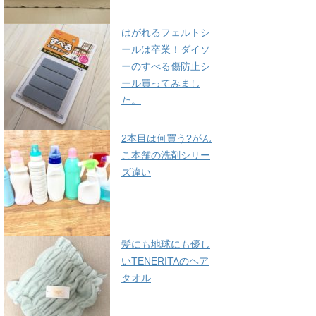
はがれるフェルトシ
ールは卒業！ダイソ
ーのすべる傷防止シ
ール買ってみまし
た。
2本目は何買う?がん
こ本舗の洗剤シリー
ズ違い
髪にも地球にも優し
いTENERITAのヘア
タオル