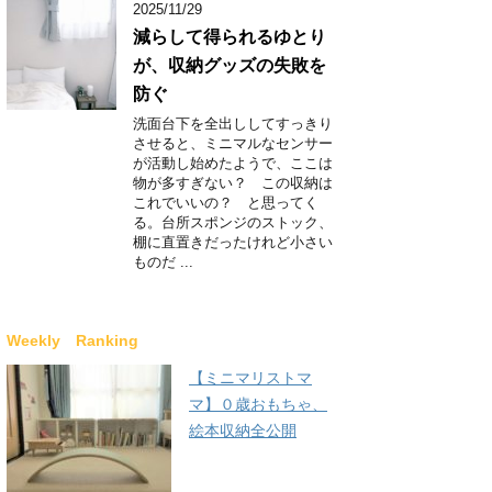
2025/11/29
減らして得られるゆとり
が、収納グッズの失敗を
防ぐ
洗面台下を全出ししてすっきり
させると、ミニマルなセンサー
が活動し始めたようで、ここは
物が多すぎない？ この収納は
これでいいの？ と思ってく
る。台所スポンジのストック、
棚に直置きだったけれど小さい
ものだ ...
Weekly Ranking
【ミニマリストマ
マ】０歳おもちゃ、
絵本収納全公開