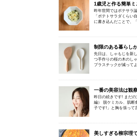
1歳児と作る簡単ミ
昨年世間ではポテサラ
「ポテトサラダくらい
に書き込んだことで、「ポ
制限のある暮らし
先日は、しゃもじを新し
つ手作りの桜の木のしゃ
プラスチックが減ってよか
一番の美容法は観察
昨日の続きです! まだ
編） 脱ケミカル、肌断
子です!」と胸を張って言
美しすぎる柳宗理