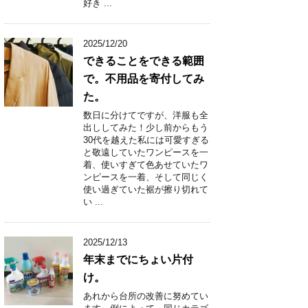
好き ...
2025/12/20
できることをできる範囲
で。不用品を寄付してみ
た。
数日に分けてですが、洋服も全
出ししてみた！少し前からもう
30代を越えた私には可愛すぎる
と敬遠していたワンピースを一
着、使いすぎて色あせていたワ
ンピースを一着、そして同じく
使い過ぎていた裾が擦り切れて
い ...
2025/12/13
年末までにちょい片付
け。
あれから台所の改善に努めてい