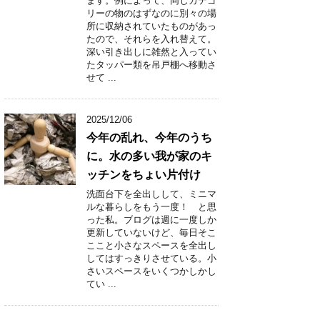
ます。例によって、同じカテゴ
リーの物のはずなのに別々の場
所に収納されていたものがあっ
たので、それらを入れ替えて。
深い引き出しに雑然と入ってい
たタッパー類を吊戸棚へ移動さ
せて ...
2025/12/06
今年の乱れ、今年のうち
に。水の多い我が家のキ
ッチンをちょい片付け
洗面台下を全出しして、ミニマ
ルな暮らしをもう一度！ と思
った私。ブログは週に一度しか
更新していないけど、毎日そこ
ここと小さなスペースを全出し
してはすっきりさせている。小
さいスペースをいくつかしかし
てい ...