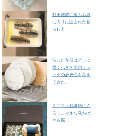
野田琺瑯に学ぶお気
に入りに囲まれた暮
らし方
洗った食器はどこに
置くべき？水切りラ
ックの必要性を考え
てみた。
ミニマル裁縫箱に入
るミニマルな裁ちば
さみ探し