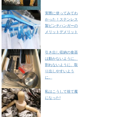
実際に使ってみてわ
かった！ステンレス
製ピンチハンガーの
メリットデメリット
引き出し収納の食器
は動かないように、
割れないように、取
り出しやすいよう
に。
私はこうして捨て魔
になった!