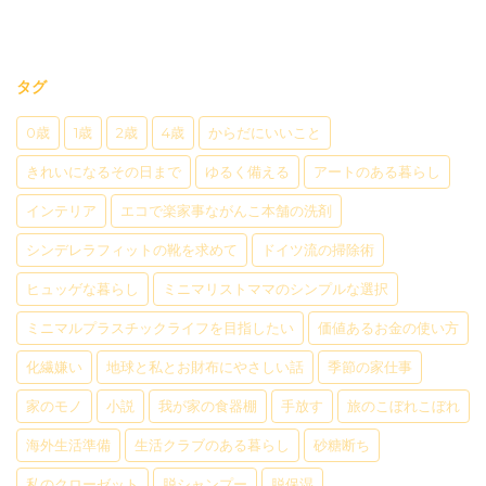
タグ
0歳
1歳
2歳
4歳
からだにいいこと
きれいになるその日まで
ゆるく備える
アートのある暮らし
インテリア
エコで楽家事ながんこ本舗の洗剤
シンデレラフィットの靴を求めて
ドイツ流の掃除術
ヒュッゲな暮らし
ミニマリストママのシンプルな選択
ミニマルプラスチックライフを目指したい
価値あるお金の使い方
化繊嫌い
地球と私とお財布にやさしい話
季節の家仕事
家のモノ
小説
我が家の食器棚
手放す
旅のこぼれこぼれ
海外生活準備
生活クラブのある暮らし
砂糖断ち
私のクローゼット
脱シャンプー
脱保湿