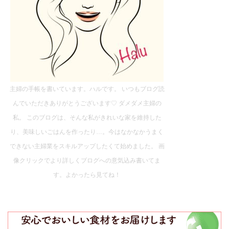
主婦の手帳を書いています。ハルです。 いつもブログ読
んでいただきありがとうございます♡ ダメダメ主婦の
私。 このブログは、そんな私がきれいな家を維持した
り、美味しいごはんを作ったり…。今はなかなかうまく
できない主婦業をスキルアップしたくて始めました。 画
像クリックでより詳しくブログへの意気込み書いてま
す。よかったら見てね！