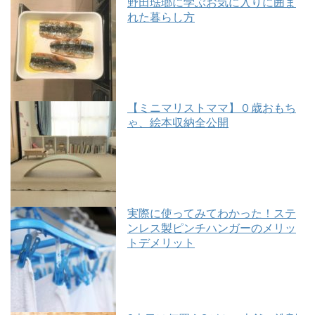
野田琺瑯に学ぶお気に入りに囲ま
れた暮らし方
【ミニマリストママ】０歳おもち
ゃ、絵本収納全公開
実際に使ってみてわかった！ステ
ンレス製ピンチハンガーのメリッ
トデメリット