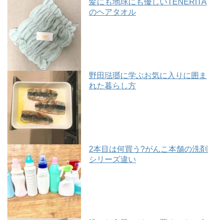
髪にも地球にも優しいTENERITA
のヘアタオル
野田琺瑯に学ぶお気に入りに囲ま
れた暮らし方
2本目は何買う?がんこ本舗の洗剤
シリーズ違い