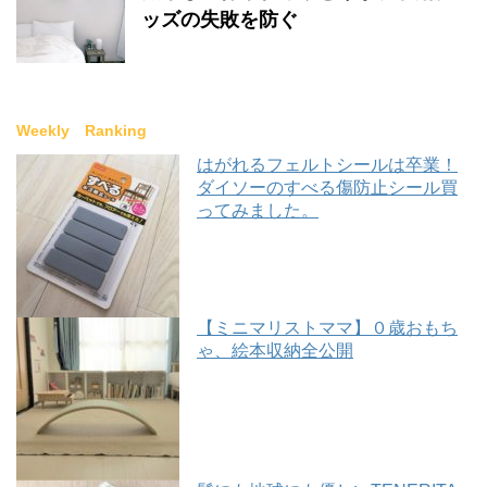
ッズの失敗を防ぐ
Weekly Ranking
はがれるフェルトシールは卒業！
ダイソーのすべる傷防止シール買
ってみました。
【ミニマリストママ】０歳おもち
ゃ、絵本収納全公開