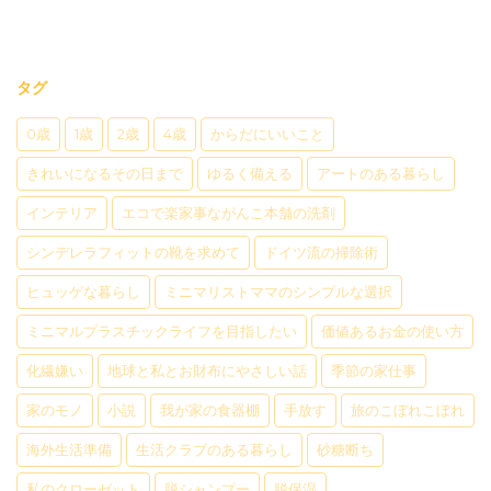
タグ
0歳
1歳
2歳
4歳
からだにいいこと
きれいになるその日まで
ゆるく備える
アートのある暮らし
インテリア
エコで楽家事ながんこ本舗の洗剤
シンデレラフィットの靴を求めて
ドイツ流の掃除術
ヒュッゲな暮らし
ミニマリストママのシンプルな選択
ミニマルプラスチックライフを目指したい
価値あるお金の使い方
化繊嫌い
地球と私とお財布にやさしい話
季節の家仕事
家のモノ
小説
我が家の食器棚
手放す
旅のこぼれこぼれ
海外生活準備
生活クラブのある暮らし
砂糖断ち
私のクローゼット
脱シャンプー
脱保湿