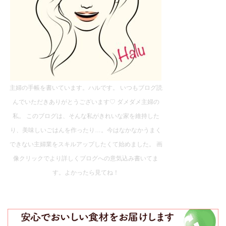
主婦の手帳を書いています。ハルです。 いつもブログ読
んでいただきありがとうございます♡ ダメダメ主婦の
私。 このブログは、そんな私がきれいな家を維持した
り、美味しいごはんを作ったり…。今はなかなかうまく
できない主婦業をスキルアップしたくて始めました。 画
像クリックでより詳しくブログへの意気込み書いてま
す。よかったら見てね！