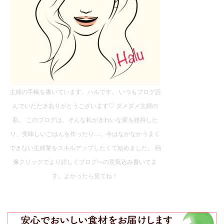
主婦の手帳を書いています。ハルです。 いつもブログ読
んでいただきありがとうございます♡ ダメダメ主婦の
私。 このブログは、そんな私がきれいな家を維持した
り、美味しいごはんを作ったり…。今はなかなかうまく
できない主婦業をスキルアップしたくて始めました。 画
像クリックでより詳しくブログへの意気込み書いてま
す。よかったら見てね！