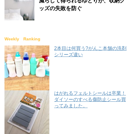
減らして得られるゆとりが、収納グ
ッズの失敗を防ぐ
Weekly Ranking
2本目は何買う?がんこ本舗の洗剤
シリーズ違い
はがれるフェルトシールは卒業！
ダイソーのすべる傷防止シール買
ってみました。