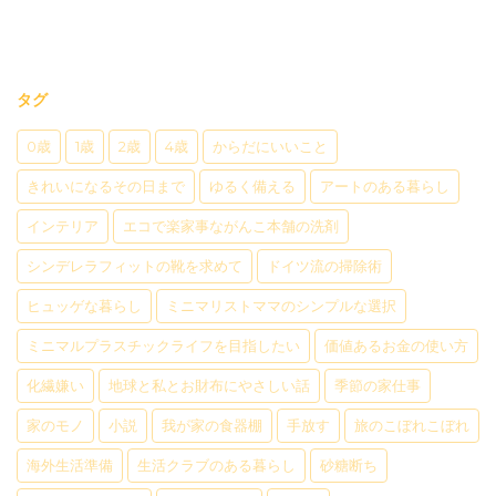
タグ
0歳
1歳
2歳
4歳
からだにいいこと
きれいになるその日まで
ゆるく備える
アートのある暮らし
インテリア
エコで楽家事ながんこ本舗の洗剤
シンデレラフィットの靴を求めて
ドイツ流の掃除術
ヒュッゲな暮らし
ミニマリストママのシンプルな選択
ミニマルプラスチックライフを目指したい
価値あるお金の使い方
化繊嫌い
地球と私とお財布にやさしい話
季節の家仕事
家のモノ
小説
我が家の食器棚
手放す
旅のこぼれこぼれ
海外生活準備
生活クラブのある暮らし
砂糖断ち