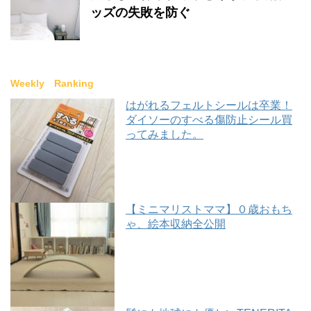
ッズの失敗を防ぐ
Weekly Ranking
はがれるフェルトシールは卒業！
ダイソーのすべる傷防止シール買
ってみました。
【ミニマリストママ】０歳おもち
ゃ、絵本収納全公開