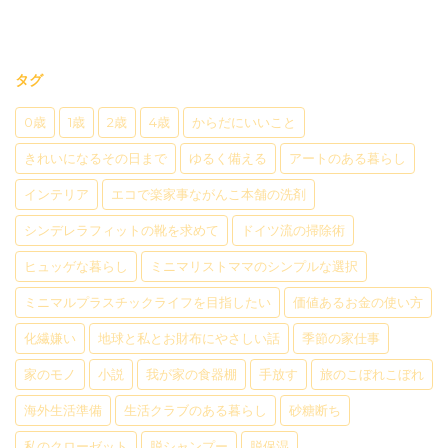
タグ
0歳
1歳
2歳
4歳
からだにいいこと
きれいになるその日まで
ゆるく備える
アートのある暮らし
インテリア
エコで楽家事ながんこ本舗の洗剤
シンデレラフィットの靴を求めて
ドイツ流の掃除術
ヒュッゲな暮らし
ミニマリストママのシンプルな選択
ミニマルプラスチックライフを目指したい
価値あるお金の使い方
化繊嫌い
地球と私とお財布にやさしい話
季節の家仕事
家のモノ
小説
我が家の食器棚
手放す
旅のこぼれこぼれ
海外生活準備
生活クラブのある暮らし
砂糖断ち
私のクローゼット
脱シャンプー
脱保湿