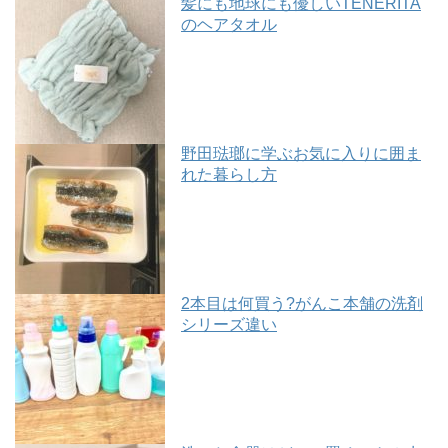
髪にも地球にも優しいTENERITA
のヘアタオル
野田琺瑯に学ぶお気に入りに囲ま
れた暮らし方
2本目は何買う?がんこ本舗の洗剤
シリーズ違い