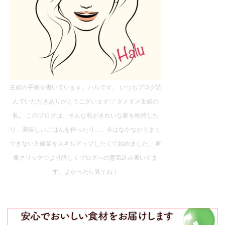
主婦の手帳を書いています。ハルです。 いつもブログ読
んでいただきありがとうございます♡ ダメダメ主婦の
私。 このブログは、そんな私がきれいな家を維持した
り、美味しいごはんを作ったり…。今はなかなかうまく
できない主婦業をスキルアップしたくて始めました。 画
像クリックでより詳しくブログへの意気込み書いてま
す。よかったら見てね！