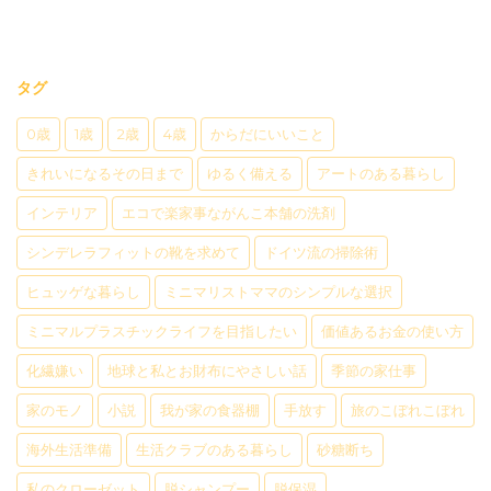
タグ
0歳
1歳
2歳
4歳
からだにいいこと
きれいになるその日まで
ゆるく備える
アートのある暮らし
インテリア
エコで楽家事ながんこ本舗の洗剤
シンデレラフィットの靴を求めて
ドイツ流の掃除術
ヒュッゲな暮らし
ミニマリストママのシンプルな選択
ミニマルプラスチックライフを目指したい
価値あるお金の使い方
化繊嫌い
地球と私とお財布にやさしい話
季節の家仕事
家のモノ
小説
我が家の食器棚
手放す
旅のこぼれこぼれ
海外生活準備
生活クラブのある暮らし
砂糖断ち
私のクローゼット
脱シャンプー
脱保湿