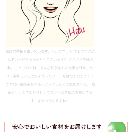
主婦の手帳を書いています。ハルです。 いつもブログ読
んでいただきありがとうございます♡ ダメダメ主婦の
私。 このブログは、そんな私がきれいな家を維持した
り、美味しいごはんを作ったり…。今はなかなかうまく
できない主婦業をスキルアップしたくて始めました。 画
像クリックでより詳しくブログへの意気込み書いてま
す。よかったら見てね！