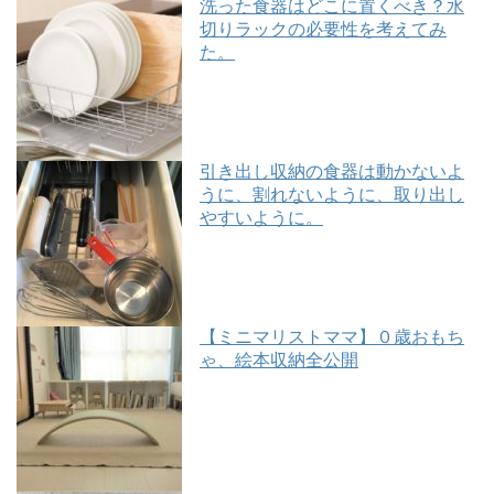
洗った食器はどこに置くべき？水
切りラックの必要性を考えてみ
た。
引き出し収納の食器は動かないよ
うに、割れないように、取り出し
やすいように。
【ミニマリストママ】０歳おもち
ゃ、絵本収納全公開