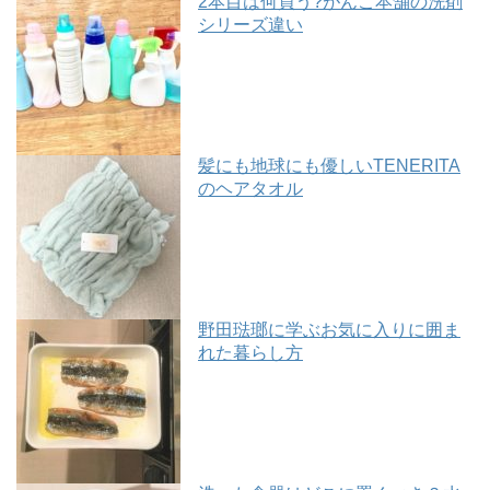
2本目は何買う?がんこ本舗の洗剤
シリーズ違い
髪にも地球にも優しいTENERITA
のヘアタオル
野田琺瑯に学ぶお気に入りに囲ま
れた暮らし方