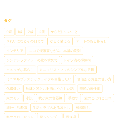
タグ
0歳
1歳
2歳
4歳
からだにいいこと
きれいになるその日まで
ゆるく備える
アートのある暮らし
インテリア
エコで楽家事ながんこ本舗の洗剤
シンデレラフィットの靴を求めて
ドイツ流の掃除術
ヒュッゲな暮らし
ミニマリストママのシンプルな選択
ミニマルプラスチックライフを目指したい
価値あるお金の使い方
化繊嫌い
地球と私とお財布にやさしい話
季節の家仕事
家のモノ
小説
我が家の食器棚
手放す
旅のこぼれこぼれ
海外生活準備
生活クラブのある暮らし
砂糖断ち
私のクローゼット
脱シャンプー
脱保湿