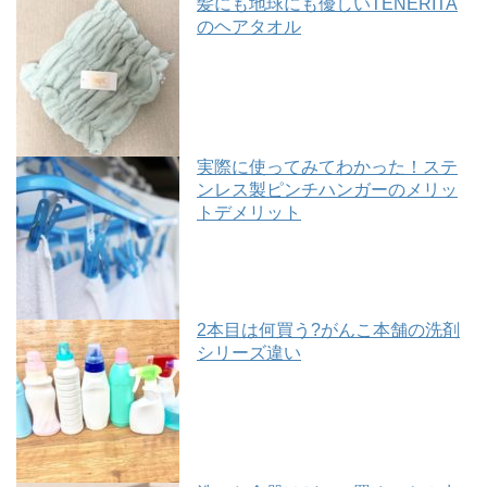
髪にも地球にも優しいTENERITA
のヘアタオル
実際に使ってみてわかった！ステ
ンレス製ピンチハンガーのメリッ
トデメリット
2本目は何買う?がんこ本舗の洗剤
シリーズ違い