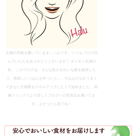
主婦の手帳を書いています。ハルです。 いつもブログ読
んでいただきありがとうございます♡ ダメダメ主婦の
私。 このブログは、そんな私がきれいな家を維持した
り、美味しいごはんを作ったり…。今はなかなかうまく
できない主婦業をスキルアップしたくて始めました。 画
像クリックでより詳しくブログへの意気込み書いてま
す。よかったら見てね！