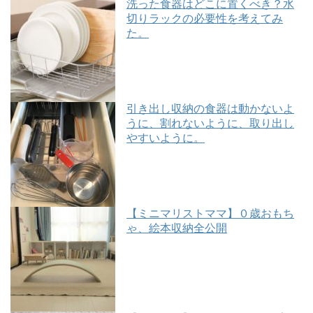
洗った食器はどこに置くべき？水
切りラックの必要性を考えてみ
た。
引き出し収納の食器は動かないよ
うに、割れないように、取り出し
やすいように。
【ミニマリストママ】０歳おもち
ゃ、絵本収納全公開