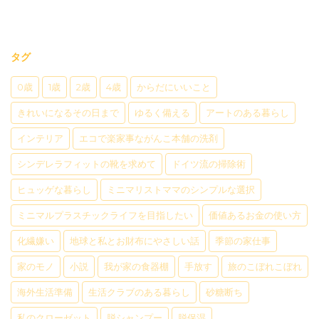
タグ
0歳
1歳
2歳
4歳
からだにいいこと
きれいになるその日まで
ゆるく備える
アートのある暮らし
インテリア
エコで楽家事ながんこ本舗の洗剤
シンデレラフィットの靴を求めて
ドイツ流の掃除術
ヒュッゲな暮らし
ミニマリストママのシンプルな選択
ミニマルプラスチックライフを目指したい
価値あるお金の使い方
化繊嫌い
地球と私とお財布にやさしい話
季節の家仕事
家のモノ
小説
我が家の食器棚
手放す
旅のこぼれこぼれ
海外生活準備
生活クラブのある暮らし
砂糖断ち
私のクローゼット
脱シャンプー
脱保湿