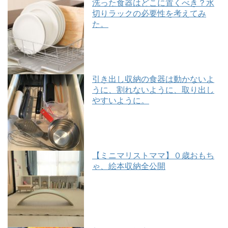
洗った食器はどこに置くべき？水
切りラックの必要性を考えてみ
た。
引き出し収納の食器は動かないよ
うに、割れないように、取り出し
やすいように。
【ミニマリストママ】０歳おもち
ゃ、絵本収納全公開