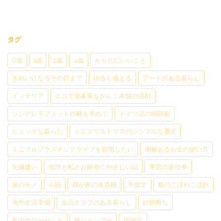
タグ
0歳
1歳
2歳
4歳
からだにいいこと
きれいになるその日まで
ゆるく備える
アートのある暮らし
インテリア
エコで楽家事ながんこ本舗の洗剤
シンデレラフィットの靴を求めて
ドイツ流の掃除術
ヒュッゲな暮らし
ミニマリストママのシンプルな選択
ミニマルプラスチックライフを目指したい
価値あるお金の使い方
化繊嫌い
地球と私とお財布にやさしい話
季節の家仕事
家のモノ
小説
我が家の食器棚
手放す
旅のこぼれこぼれ
海外生活準備
生活クラブのある暮らし
砂糖断ち
私のクローゼット
脱シャンプー
脱保湿