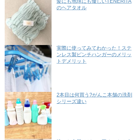
髪にも地球にも優しいTENERITA
のヘアタオル
実際に使ってみてわかった！ステ
ンレス製ピンチハンガーのメリッ
トデメリット
2本目は何買う?がんこ本舗の洗剤
シリーズ違い