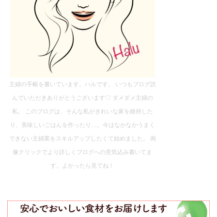
主婦の手帳を書いています。ハルです。 いつもブログ読
んでいただきありがとうございます♡ ダメダメ主婦の
私。 このブログは、そんな私がきれいな家を維持した
り、美味しいごはんを作ったり…。今はなかなかうまく
できない主婦業をスキルアップしたくて始めました。 画
像クリックでより詳しくブログへの意気込み書いてま
す。よかったら見てね！