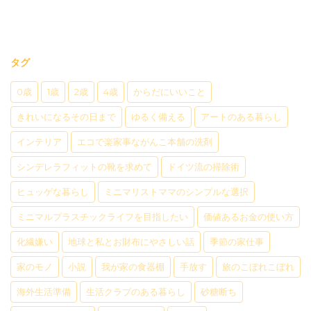
タグ
0歳
1歳
2歳
4歳
からだにいいこと
きれいになるその日まで
ゆるく備える
アートのある暮らし
インテリア
エコで楽家事ながんこ本舗の洗剤
シンデレラフィットの靴を求めて
ドイツ流の掃除術
ヒュッゲな暮らし
ミニマリストママのシンプルな選択
ミニマルプラスチックライフを目指したい
価値あるお金の使い方
化繊嫌い
地球と私とお財布にやさしい話
季節の家仕事
家のモノ
小説
我が家の食器棚
手放す
旅のこぼれこぼれ
海外生活準備
生活クラブのある暮らし
砂糖断ち