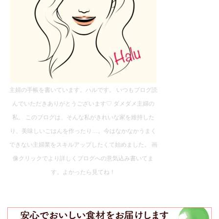
主婦の手帳を書いています。ハルです。 いつもブログ読
んでいただきありがとうございます♡ ダメダメ主婦の
私。 このブログは、そんな私がきれいな家を維持した
り、美味しいごはんを作ったり…。今はなかなかうまく
できない主婦業をスキルアップしたくて始めました。 画
像クリックでより詳しくブログへの意気込み書いてま
す。よかったら見てね！