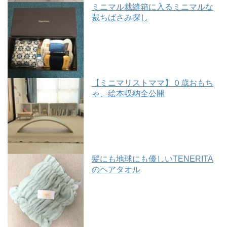
ミニマル裁縫箱に入るミニマルな
裁ちばさみ探し
【ミニマリストママ】０歳おもち
ゃ、絵本収納全公開
髪にも地球にも優しいTENERITA
のヘアタオル