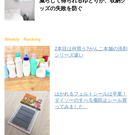
減らして得られるゆとりが、収納グ
ッズの失敗を防ぐ
Weekly Ranking
2本目は何買う?がんこ本舗の洗剤
シリーズ違い
はがれるフェルトシールは卒業！
ダイソーのすべる傷防止シール買
ってみました。